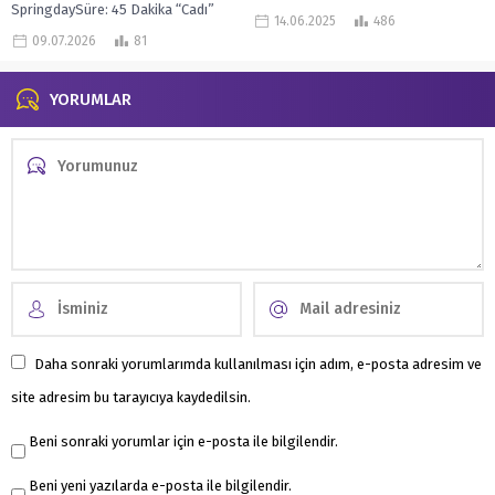
SpringdaySüre: 45 Dakika “Cadı”
Sikandar’ın, yolsuzluğa karşı...
14.06.2025
486
olmaya mahkum olan enerjik bir kız
09.07.2026
81
olan Cai Zhao, saygı...
YORUMLAR
Daha sonraki yorumlarımda kullanılması için adım, e-posta adresim ve
site adresim bu tarayıcıya kaydedilsin.
Beni sonraki yorumlar için e-posta ile bilgilendir.
Beni yeni yazılarda e-posta ile bilgilendir.