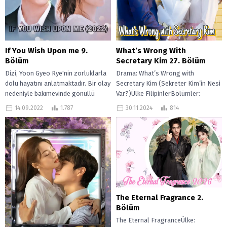
What’s Wrong With
If You Wish Upon me 9.
Secretary Kim 27. Bölüm
Bölüm
Drama: What’s Wrong with
Dizi, Yoon Gyeo Rye'nin zorluklarla
Secretary Kim (Sekreter Kim’in Nesi
dolu hayatını anlatmaktadır. Bir olay
Var?)Ülke FilipinlerBölümler:
nedeniyle bakımevinde gönüllü
40Yayınlandı: 18 Mart 2024 – ?
olarak çalışmaya başlar ve
30.11.2024
814
14.09.2022
1.787
What’s Wrong with...
bakımevinde çalışırken ölümcül...
The Eternal Fragrance 2.
Bölüm
The Eternal FragranceÜlke: