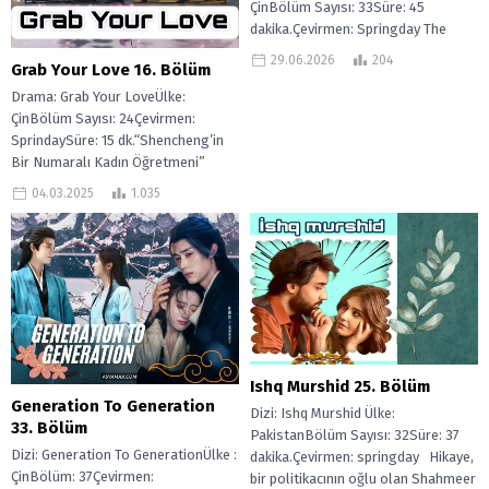
ÇinBölüm Sayısı: 33Süre: 45
dakika.Çevirmen: Springday The
Eternal Fragrance, Denizden gelen
29.06.2026
204
Grab Your Love 16. Bölüm
bir göktaşı, efsanevi Jianmu ağacını
beraberinde...
Drama: Grab Your LoveÜlke:
ÇinBölüm Sayısı: 24Çevirmen:
SprindaySüre: 15 dk.“Shencheng’in
Bir Numaralı Kadın Öğretmeni”
olmayı hedefleyen Min Jiang Xi ile...
04.03.2025
1.035
Ishq Murshid 25. Bölüm
Generation To Generation
Dizi: Ishq Murshid Ülke:
33. Bölüm
PakistanBölüm Sayısı: 32Süre: 37
Dizi: Generation To GenerationÜlke :
dakika.Çevirmen: springday Hikaye,
ÇinBölüm: 37Çevirmen:
bir politikacının oğlu olan Shahmeer