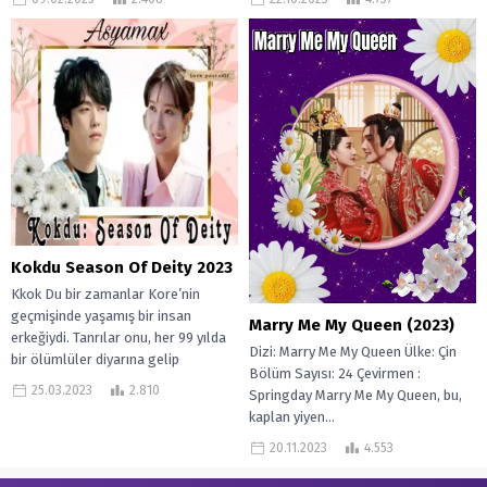
Bir...
Kokdu Season Of Deity 2023
Kkok Du bir zamanlar Kore’nin
geçmişinde yaşamış bir insan
Marry Me My Queen (2023)
erkeğiydi. Tanrılar onu, her 99 yılda
Dizi: Marry Me My Queen Ülke: Çin
bir ölümlüler diyarına gelip
Bölüm Sayısı: 24 Çevirmen :
insanları...
25.03.2023
2.810
Springday Marry Me My Queen, bu,
kaplan yiyen...
20.11.2023
4.553