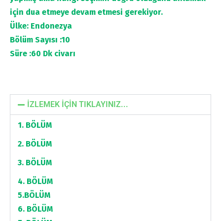
için dua etmeye devam etmesi gerekiyor.
Ülke: Endonezya
Bölüm Sayısı :10
Süre :60 Dk civarı
İZLEMEK İÇİN TIKLAYINIZ...
1. BÖLÜM
2. BÖLÜM
3. BÖLÜM
4. BÖLÜM
5.BÖLÜM
6. BÖLÜM