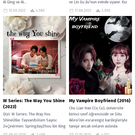
Ai Qing ve Ai...
ve Lin Gu Jiu’nun evinde uyanır. Kız
hiç düşünmeden...
15.09.2023
4.580
17.08.2023
3.950
W Series: The Way You Shine
My Vampire Boyfriend (2016)
(2023)
Chu Lian Han (Cu Cu), üniversite
Dizi: W Series: The Way You
birinci sınıf öğrencisidir ve Situ
ShineÜlke :TayvanBölüm Sayısı:
Ailesi’nin esrarengiz kardeşleriyle
24Çevirmen: SpringdayZhou Xin Xing
tanışır ancak onların aslında
çok şey yaşamış genç bir kadındır.
babasının gizemli...
09.02.2025
2.408
22.10.2023
4.737