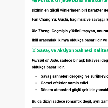
🎭 Pursuit Of Jade Dizisi
Karakterle
Dizinin en güçlü yönlerinden biri karakter d
Fan Chang Yu: Güçlü, bağımsız ve savaşçı ru
Xie Zheng: Geçmişin yükünü taşıyan, onurun
İkili arasındaki kimya oldukça başarılıdır ve 
⚔️
Savaş ve Aksiyon Sahnesi Kalites
Pursuit of Jade
, sadece bir aşk hikâyesi de
oldukça başarılıdır.
Savaş sahneleri gerçekçi ve sürükleyic
Görsel efektler tatmin edici
Dönem atmosferi güçlü şekilde yansıtı
Bu da diziyi sadece romantik değil, aynı zam