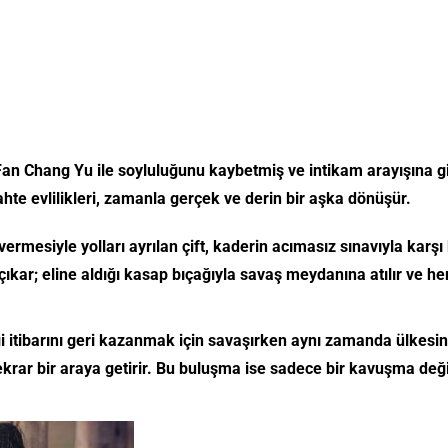
 Fan Chang Yu ile soyluluğunu kaybetmiş ve intikam arayışına g
 sahte evlilikleri, zamanla gerçek ve derin bir aşka dönüşür.
mesiyle yolları ayrılan çift, kaderin acımasız sınavıyla karşı 
çıkar; eline aldığı kasap bıçağıyla savaş meydanına atılır ve 
 itibarını geri kazanmak için savaşırken aynı zamanda ülkesini 
ekrar bir araya getirir. Bu buluşma ise sadece bir kavuşma deği