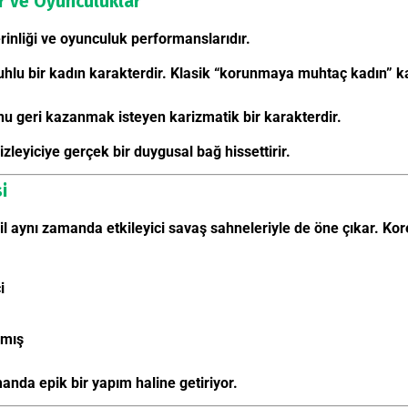
r ve Oyunculuklar
erinliği ve oyunculuk performanslarıdır.
hlu bir kadın karakterdir. Klasik “korunmaya muhtaç kadın” ka
u geri kazanmak isteyen karizmatik bir karakterdir.
izleyiciye gerçek bir duygusal bağ hissettirir.
i
ğil aynı zamanda etkileyici savaş sahneleriyle de öne çıkar. Ko
i
lmış
anda epik bir yapım haline getiriyor.