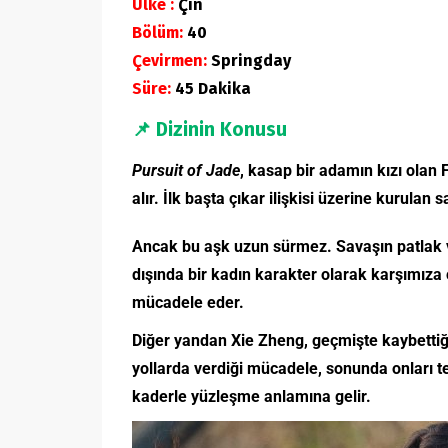
Ülke :
Çin
Bölüm:
40
Çevirmen:
Springday
Süre:
45 Dakika
📌
Dizinin Konusu
Pursuit of Jade
, kasap bir adamın kızı olan
alır. İlk başta çıkar ilişkisi üzerine kurulan
Ancak bu aşk uzun sürmez. Savaşın patlak ver
dışında bir kadın karakter olarak karşımıza 
mücadele eder.
Diğer yandan Xie Zheng, geçmişte kaybettiği
yollarda verdiği mücadele, sonunda onları t
kaderle yüzleşme anlamına gelir.