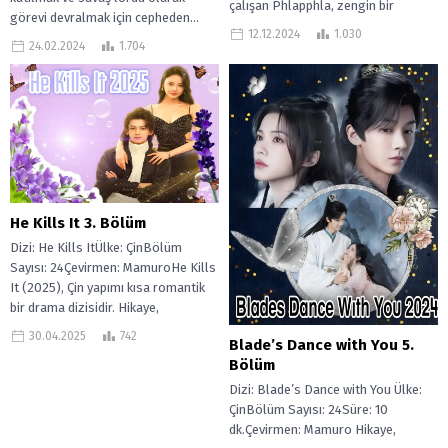
çalışan Phlapphla, zengin bir
görevi devralmak için cepheden...
adamla evlenen ve kendisine...
12.12.2024
1.030
24.02.2024
1.704
He Kills It 3. Bölüm
Dizi: He Kills ItÜlke: ÇinBölüm
Sayısı: 24Çevirmen: MamuroHe Kills
It (2025), Çin yapımı kısa romantik
bir drama dizisidir. Hikaye,
geleneksel...
30.04.2025
742
Blade’s Dance with You 5.
Bölüm
Dizi: Blade’s Dance with You Ülke:
ÇinBölüm Sayısı: 24Süre: 10
dk.Çevirmen: Mamuro Hikaye,