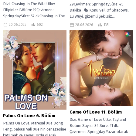
Dizi: Chasing In The Wild Ülke:
29Çevirmen: SpringdaySüre: 45
Filipinler Bölüm: 19Çevirmen :
Dakika 🎭 Konu Veil Of Shadows,
SpringdaySüre: 57 dkChasing In The
Lu Wuyi, gizemli Şekilsiz...
Wild (2024), Filipinler yapımı bir...
20.06.2025
602
28.06.2026
135
Game Of Love 11. Bölüm
Palms On Love 6. Bölüm
Dizi: Game of Love Ülke: Tayland
Palms On Love, Mareşal Xue Dong
Bölüm Sayısı: 34 Süre: 41 dk.
Feng, babası Vali Xue’nin cenazesine
Çevirmen: Springday Yazar olarak
katılmak ve savaş lordu olarak