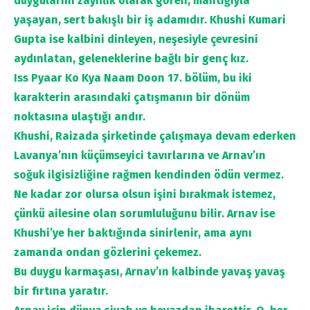
duygularını zayıflık olarak gören, mantığıyla
yaşayan, sert bakışlı bir iş adamıdır. Khushi Kumari
Gupta ise kalbini dinleyen, neşesiyle çevresini
aydınlatan, geleneklerine bağlı bir genç kız.
Iss Pyaar Ko Kya Naam Doon 17. bölüm, bu iki
karakterin arasındaki çatışmanın bir dönüm
noktasına ulaştığı andır.
Khushi, Raizada şirketinde çalışmaya devam ederken
Lavanya’nın küçümseyici tavırlarına ve Arnav’ın
soğuk ilgisizliğine rağmen kendinden ödün vermez.
Ne kadar zor olursa olsun işini bırakmak istemez,
çünkü ailesine olan sorumluluğunu bilir. Arnav ise
Khushi’ye her baktığında sinirlenir, ama aynı
zamanda ondan gözlerini çekemez.
Bu duygu karmaşası, Arnav’ın kalbinde yavaş yavaş
bir fırtına yaratır.