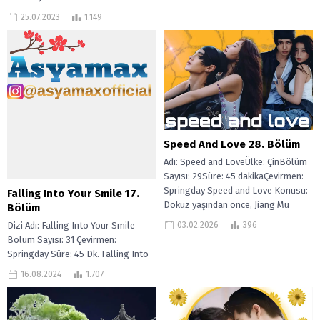
25.07.2023
1.149
Speed And Love 28. Bölüm
Adı: Speed and LoveÜlke: ÇinBölüm
Sayısı: 29Süre: 45 dakikaÇevirmen:
Springday Speed and Love Konusu:
Falling Into Your Smile 17.
Dokuz yaşından önce, Jiang Mu
Bölüm
sevilen...
03.02.2026
396
Dizi Adı: Falling Into Your Smile
Bölüm Sayısı: 31 Çevirmen:
Springday Süre: 45 Dk. Falling Into
Your Smile, E-sporun son...
16.08.2024
1.707