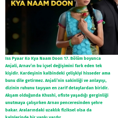
Iss Pyaar Ko Kya Naam Doon 17.
Bölüm boyunca
Anjali, Arnav’ın bu içsel değişimini fark eden tek
kişidir. Kardeşinin kalbindeki çelişkiyi hisseder ama
bunu dile getirmez. Anjali’nin sakinliği ve anlayışı,
dizinin ruhunu taşıyan en zarif detaylardan biridir.
Akşam olduğunda Khushi, ofiste yaşadığı gerginliği
unutmaya çalışırken Arnav penceresinden şehre
bakar. Aralarındaki uzaklık fiziksel olsa da
kalplerinde bir yankı vardır.