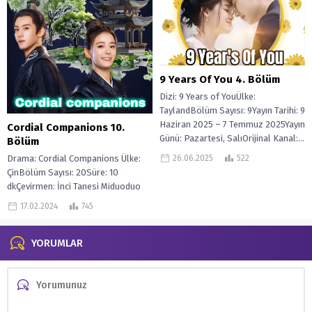
9 Years Of You 4. Bölüm
Dizi: 9 Years of YouÜlke:
TaylandBölüm Sayısı: 9Yayın Tarihi: 9
Haziran 2025 – 7 Temmuz 2025Yayın
Cordial Companions 10.
Günü: Pazartesi, SalıOrijinal Kanal:...
Bölüm
26.06.2025
522
Drama: Cordial Companions Ülke:
ÇinBölüm Sayısı: 20Süre: 10
dkÇevirmen: İnci Tanesi Miduoduo
Silahlı Koruma Ajansı’nın çekingen
17.02.2024
745
ve tereddütlü lideri Lin...
YORUMLAR