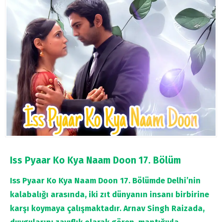
Iss Pyaar Ko Kya Naam Doon 17. Bölüm
Iss Pyaar Ko Kya Naam Doon 17. Bölümde Delhi’nin
kalabalığı arasında, iki zıt dünyanın insanı birbirine
karşı koymaya çalışmaktadır. Arnav Singh Raizada,