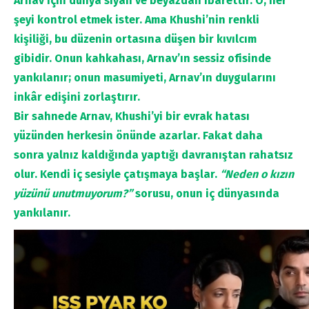
Arnav için dünya siyah ve beyazdan ibarettir. O, her
şeyi kontrol etmek ister. Ama Khushi’nin renkli
kişiliği, bu düzenin ortasına düşen bir kıvılcım
gibidir. Onun kahkahası, Arnav’ın sessiz ofisinde
yankılanır; onun masumiyeti, Arnav’ın duygularını
inkâr edişini zorlaştırır.
Bir sahnede Arnav, Khushi’yi bir evrak hatası
yüzünden herkesin önünde azarlar. Fakat daha
sonra yalnız kaldığında yaptığı davranıştan rahatsız
olur. Kendi iç sesiyle çatışmaya başlar.
“Neden o kızın
yüzünü unutmuyorum?”
sorusu, onun iç dünyasında
yankılanır.