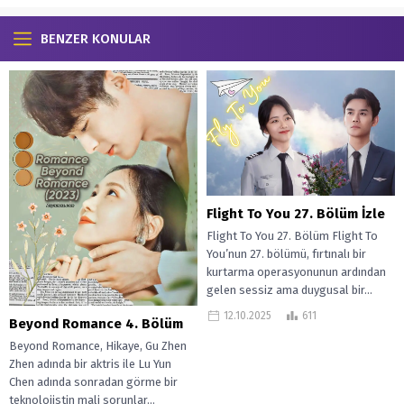
BENZER KONULAR
Flight To You 27. Bölüm İzle
Flight To You 27. Bölüm Flight To
You’nun 27. bölümü, fırtınalı bir
kurtarma operasyonunun ardından
gelen sessiz ama duygusal bir...
12.10.2025
611
Beyond Romance 4. Bölüm
Beyond Romance, Hikaye, Gu Zhen
Zhen adında bir aktris ile Lu Yun
Chen adında sonradan görme bir
teknolojistin mali sorunlar...