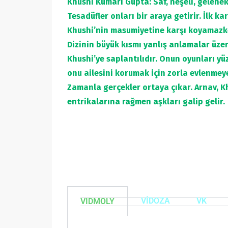
Khushi Kumari Gupta: Saf, neşeli, gelenekl
Tesadüfler onları bir araya getirir. İlk k
Khushi’nin masumiyetine karşı koyamazke
Dizinin büyük kısmı yanlış anlamalar üzer
Khushi’ye saplantılıdır. Onun oyunları yü
onu ailesini korumak için zorla evlenmey
Zamanla gerçekler ortaya çıkar. Arnav, Kh
entrikalarına rağmen aşkları galip gelir.
VİDOZA
VK
VIDMOLY