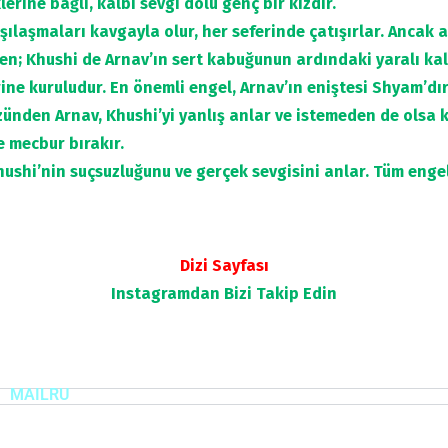
erine bağlı, kalbi sevgi dolu genç bir kızdır.
arşılaşmaları kavgayla olur, her seferinde çatışırlar. Ancak 
n; Khushi de Arnav’ın sert kabuğunun ardındaki yaralı kal
ine kuruludur. En önemli engel, Arnav’ın eniştesi Shyam’dır
zünden Arnav, Khushi’yi yanlış anlar ve istemeden de olsa k
e mecbur bırakır.
ushi’nin suçsuzluğunu ve gerçek sevgisini anlar. Tüm engel
Dizi Sayfası
Instagramdan
Bizi Takip Edin
MAILRU