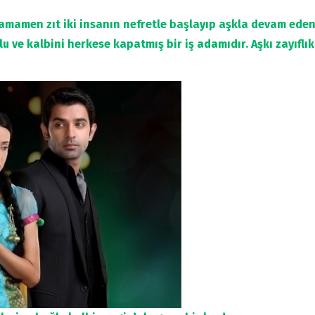
amamen zıt iki insanın nefretle başlayıp aşkla devam eden 
u ve kalbini herkese kapatmış bir iş adamıdır. Aşkı zayıflı