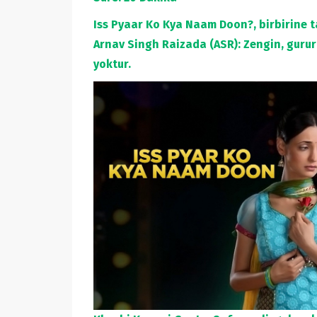
Iss Pyaar Ko Kya Naam Doon?, birbirine t
Arnav Singh Raizada (ASR): Zengin, gururl
yoktur.