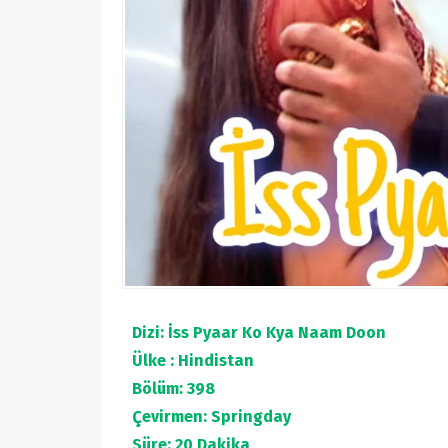
Dizi: İss Pyaar Ko Kya Naam Doon
Ülke : Hindistan
Bölüm: 398
Çevirmen: Springday
Süre: 20 Dakika