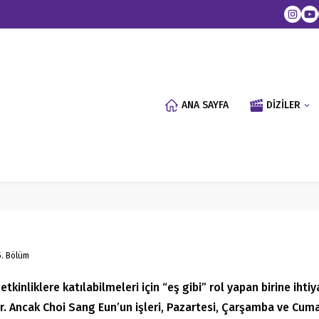
ANA SAYFA
DİZİLER
5. Bölüm
tkinliklere katılabilmeleri için “eş gibi” rol yapan birine iht
. Ancak Choi Sang Eun’un işleri, Pazartesi, Çarşamba ve Cuma 