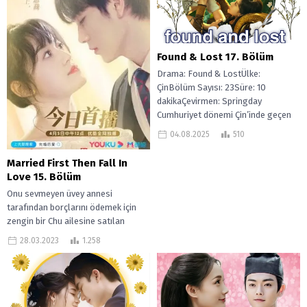
Found & Lost 17. Bölüm
Drama: Found & LostÜlke:
ÇinBölüm Sayısı: 23Süre: 10
dakikaÇevirmen: Springday
Cumhuriyet dönemi Çin’inde geçen
bu hikâyede, Su Manli adlı genç...
04.08.2025
510
Married First Then Fall In
Love 15. Bölüm
Onu sevmeyen üvey annesi
tarafından borçlarını ödemek için
zengin bir Chu ailesine satılan
sıradan bir kız olan Song An
28.03.2023
1.258
Qiao’nun...