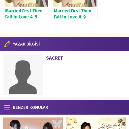
Married First Then
Married First Then
Fall In Love 4-5
Fall In Love 6-9
Bölüm
Bölüm
YAZAR BİLGİSİ
SACRET
BENZER KONULAR