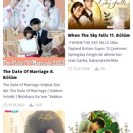
When The Sky Falls 11. Bölüm
📌WHEN THE SKY FALLS Ülke:
Tayland Bölüm Sayısı: 13 Çevirmen:
Springday Zengin bir ailenin kızı
olan Sarika, babasıyla birlikte
küçük...
12.07.2026
116
The Date Of Marriage 8.
Bölüm
The Date of Marriage Orijinal Dizi
Adı: The Date Of Marriage ( Kekkon
Yoteibi ) Nishihara Ito’nun “Kekkon
Yoteibi” adlı...
01.10.2023
1.675