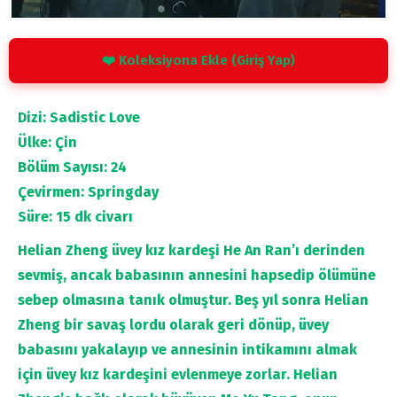
❤️ Koleksiyona Ekle (Giriş Yap)
Dizi: Sadistic Love
Ülke: Çin
Bölüm Sayısı: 24
Çevirmen: Springday
Süre: 15 dk civarı
Helian Zheng üvey kız kardeşi He An Ran’ı derinden
sevmiş, ancak babasının annesini hapsedip ölümüne
sebep olmasına tanık olmuştur. Beş yıl sonra Helian
Zheng bir savaş lordu olarak geri dönüp, üvey
babasını yakalayıp ve annesinin intikamını almak
için üvey kız kardeşini evlenmeye zorlar. Helian