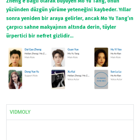
Zheng’e bağlı olarak büyüyen Mo Yu Tang, onun
yüzünden düzgün yürüme yeteneğini kaybeder. Yıllar
sonra yeniden bir araya gelirler, ancak Mo Yu Tang’ın
çarpıcı sahne makyajının altında derin, tüyler
ürpertici bir nefret gizlidir…
VIDMOLY