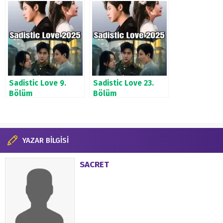
Sadistic Love 9.
Sadistic Love 23.
Bölüm
Bölüm
YAZAR BİLGİSİ
SACRET