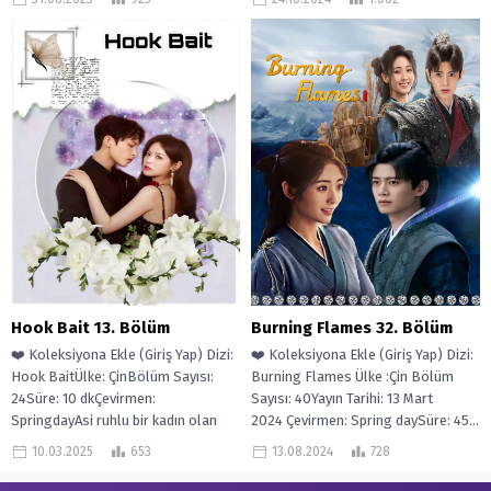
tanımayan...
Hook Bait 13. Bölüm
Burning Flames 32. Bölüm
❤️ Koleksiyona Ekle (Giriş Yap) Dizi:
❤️ Koleksiyona Ekle (Giriş Yap) Dizi:
Hook BaitÜlke: ÇinBölüm Sayısı:
Burning Flames Ülke :Çin Bölüm
24Süre: 10 dkÇevirmen:
Sayısı: 40Yayın Tarihi: 13 Mart
SpringdayAsi ruhlu bir kadın olan
2024 Çevirmen: Spring daySüre: 45...
Cheng Yu,...
10.03.2025
653
13.08.2024
728