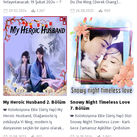
Du Zhe Ming (Derek Chang)...
14Yayınlanacak: 19 Şubat 2024 – ?
Yayın Tarihi Pazartesi, Salı Beauty...
26.08.2023
960
29.02.2024
1.367
Snowy Night Timeless Love
My Heroic Husband 2. Bölüm
7. Bölüm
❤️ Koleksiyona Ekle (Giriş Yap) My
❤️ Koleksiyona Ekle (Giriş Yap) Dizi:
Heroic Husband, Olağanüstü iş
Snowy Night Timeless Love- Karlı
zekâsıyla Yi Ning, modern iş
Gece Zamansız AşkÜlke: ÇinBölüm
dünyasının seçkin bir üyesi olarak...
Sayısı: 32Çevirmen: Spring daySınır
24.10.2024
1.062
31.08.2023
923