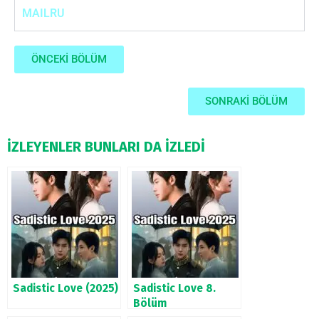
MAILRU
ÖNCEKİ BÖLÜM
SONRAKİ BÖLÜM
İZLEYENLER BUNLARI DA İZLEDİ
Sadistic Love (2025)
Sadistic Love 8.
Bölüm