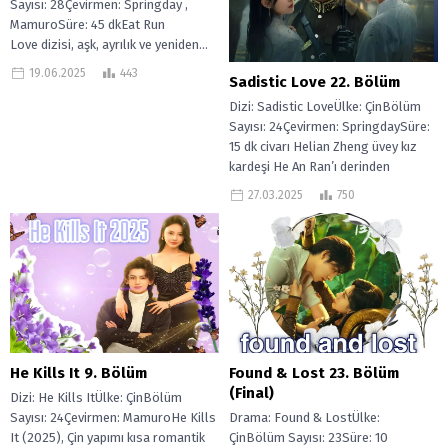
Sayısı: 28Çevirmen: Springday ,
MamuroSüre: 45 dkEat Run
Love dizisi, aşk, ayrılık ve yeniden...
19.06.2025
443
Sadistic Love 22. Bölüm
Dizi: Sadistic LoveÜlke: ÇinBölüm
Sayısı: 24Çevirmen: SpringdaySüre:
15 dk civarı Helian Zheng üvey kız
kardeşi He An Ran’ı derinden
sevmiş,...
27.03.2025
750
He Kills It 9. Bölüm
Found & Lost 23. Bölüm
(Final)
Dizi: He Kills ItÜlke: ÇinBölüm
Sayısı: 24Çevirmen: MamuroHe Kills
Drama: Found & LostÜlke:
It (2025), Çin yapımı kısa romantik
ÇinBölüm Sayısı: 23Süre: 10