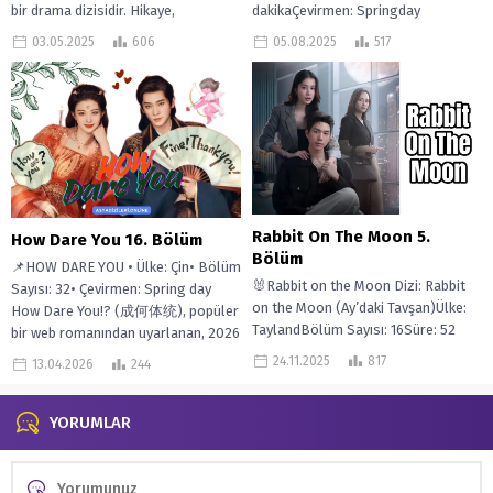
bir drama dizisidir. Hikaye,
dakikaÇevirmen: Springday
geleneksel...
Cumhuriyet dönemi Çin’inde geçen
03.05.2025
606
05.08.2025
517
bu hikâyede, Su Manli adlı genç...
Rabbit On The Moon 5.
How Dare You 16. Bölüm
Bölüm
📌HOW DARE YOU • Ülke: Çin• Bölüm
🐰Rabbit on the Moon Dizi: Rabbit
Sayısı: 32• Çevirmen: Spring day
on the Moon (Ay’daki Tavşan)Ülke:
How Dare You!? (成何体统), popüler
TaylandBölüm Sayısı: 16Süre: 52
bir web romanından uyarlanan, 2026
dk.Çevirmen: Springday Jira, yirmi
yapımı...
24.11.2025
817
13.04.2026
244
dokuz...
YORUMLAR