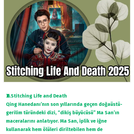
🧵Stitching Life and Death
Qing Hanedanı’nın son yıllarında geçen doğaüstü-
gerilim türündeki dizi, “dikiş büyücüsü” Ma San’ın
maceralarını anlatıyor. Ma San, iplik ve iğne
kullanarak hem ölüleri diriltebilen hem de