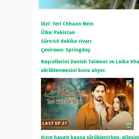
Dizi: Teri Chhaon Mein
Ülke: Pakistan
Süre:40 dakika civarı
Çevirmen: Springday
Başrollerini Danish Taimoor ve Laiba Khur
sürüklenmesini konu alıyor.
Kızın hayatı kaosa sürüklenirken, ailesin