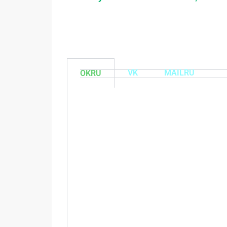
VK
MAILRU
OKRU