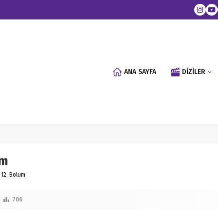
ANA SAYFA
DİZİLER
üm
 12. Bölüm
706