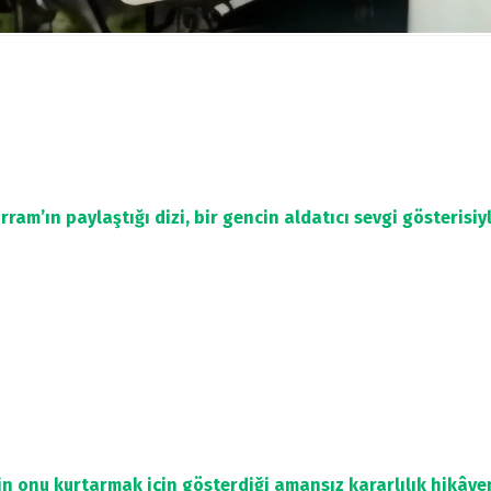
ram’ın paylaştığı dizi, bir gencin aldatıcı sevgi gösterisi
in onu kurtarmak için gösterdiği amansız kararlılık hikâyen