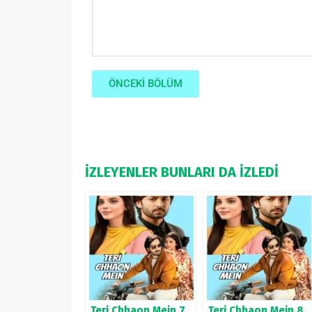
ÖNCEKİ BÖLÜM
İZLEYENLER BUNLARI DA İZLEDİ
Teri Chhaon Mein 7.
Teri Chhaon Mein 8.