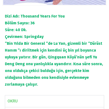
Dizi Adı: Thousand Years For You
Bölüm Sayısı: 36
Süre: 40 Dk.
Çevirmen: Springday
“Bin Yılda Bir General “de Lu Yan, gizemli bir “Dürüst
Hanım “ı diriltmek için kendini üç bin yıl boyunca
uykuya yatırır. Bir gün, Qingquan Köyü’nün şefi Yu
Deng Deng onu yanlışlıkla uyandırır. Kısa süre sonra,
onu oldukça çekici bulduğu için, gerçekte kim
olduğunu bilmeden onu kendisiyle evlenmeye
zorlamaya çalışır.
OKRU