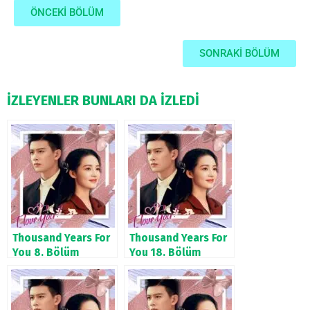
ÖNCEKİ BÖLÜM
SONRAKİ BÖLÜM
İZLEYENLER BUNLARI DA İZLEDİ
Thousand Years For
Thousand Years For
You 8. Bölüm
You 18. Bölüm