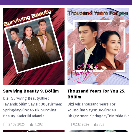
Thousand Years For You 25.
Surviving Beauty 9. Bölüm
Bölüm
Dizi: Surviving BeautyÜlke :
Dizi Adı: Thousand Years For
TaylandBölüm Sayısı : 30Çevirmen:
YouBölüm Sayısı: 36Süre: 40
SpringdaySüre: 45 Dk. Surviving
Dk.Çevirmen: Springday“Bin Yılda Bir
Beauty, Kader iki adamla
General “de Lu Yan, gizemli bir
tanışmasına neden olur: biri...
02.12.2024
703
27.02.2025
1.282
“Dürüst...