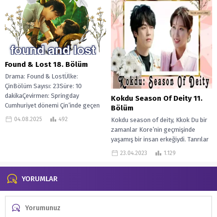
Found & Lost 18. Bölüm
Drama: Found & LostÜlke:
ÇinBölüm Sayısı: 23Süre: 10
dakikaÇevirmen: Springday
Kokdu Season Of Deity 11.
Cumhuriyet dönemi Çin’inde geçen
Bölüm
bu hikâyede, Su Manli adlı genç...
04.08.2025
492
Kokdu season of deity, Kkok Du bir
zamanlar Kore’nin geçmişinde
yaşamış bir insan erkeğiydi. Tanrılar
onu, her 99 yılda bir...
23.04.2023
1.129
YORUMLAR