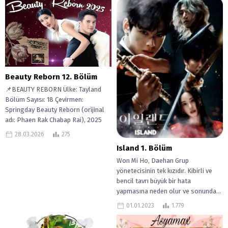
Beauty Reborn 12. Bölüm
📌BEAUTY REBORN Ülke: Tayland
Bölüm Sayısı: 18 Çevirmen:
Springday Beauty Reborn (orijinal
adı: Phaen Rak Chabap Rai), 2025
Tayland dizisi....
28.03.2026
275
Island 1. Bölüm
Won Mi Ho, Daehan Grup
yönetecisinin tek kızıdır. Kibirli ve
bencil tavrı büyük bir hata
yapmasına neden olur ve sonunda...
01.01.2023
1.779