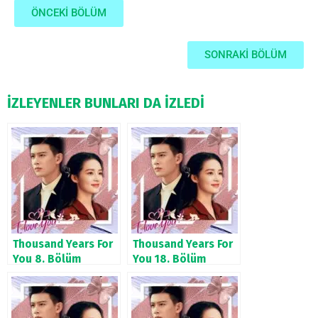
ÖNCEKİ BÖLÜM
SONRAKİ BÖLÜM
İZLEYENLER BUNLARI DA İZLEDİ
Thousand Years For
Thousand Years For
You 8. Bölüm
You 18. Bölüm