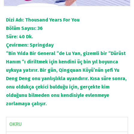
Dizi Adı: Thousand Years For You
Bölüm Sayısı: 36
Süre: 40 Dk.
Çevirmen: Springday
“Bin Yılda Bir General “de Lu Yan, gizemli bir “Dürüst
Hanım “ı diriltmek için kendini üç bin yıl boyunca
uykuya yatırır. Bir gün, Qingquan Köyü’nün şefi Yu
Deng Deng onu yanlışlıkla uyandırır. Kısa süre sonra,
onu oldukça çekici bulduğu için, gerçekte kim
olduğunu bilmeden onu kendisiyle evlenmeye
zorlamaya çalışır.
OKRU