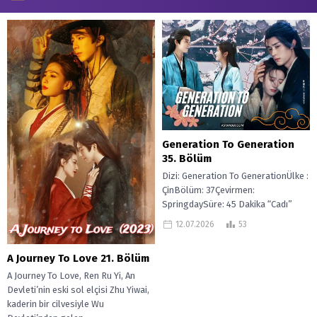
Generation To Generation
35. Bölüm
Dizi: Generation To GenerationÜlke :
ÇinBölüm: 37Çevirmen:
SpringdaySüre: 45 Dakika “Cadı”
olmaya mahkum olan enerjik bir kız
12.07.2026
53
olan Cai Zhao, saygı...
A Journey To Love 21. Bölüm
A Journey To Love, Ren Ru Yi, An
Devleti’nin eski sol elçisi Zhu Yiwai,
kaderin bir cilvesiyle Wu