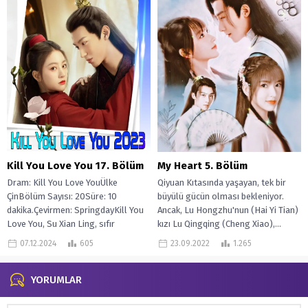
Kill You Love You 17. Bölüm
My Heart 5. Bölüm
Dram: Kill You Love YouÜlke
Qiyuan Kıtasında yaşayan, tek bir
ÇinBölüm Sayısı: 20Süre: 10
büyülü gücün olması bekleniyor.
dakika.Çevirmen: SpringdayKill You
Ancak, Lu Hongzhu'nun (Hai Yi Tian)
Love You, Su Xian Ling, sıfır
kızı Lu Qingqing (Cheng Xiao),...
deneyime sahip...
07.12.2024
605
23.09.2022
1.265
YORUMLAR