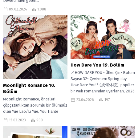
Devleti’nden gelen...
09.02.2024
1.088
How Dare You 19. Bölüm
📌HOW DARE YOU • Ülke: Çin• Bölüm
Sayısı: 32• Çevirmen: Spring day
How Dare You!? (成何体统), popüler
Moonlight Romance 10.
bir web romanından uyarlanan, 2026
Bölüm
yapımı...
Moonlight Romance, önceleri
23.04.2026
197
çöpçatanlıktan sorumlu bir ölümsüz
olan Yue Lao/Li Yue, You Tianle
adıyla insan dünyasına iner. Hayatını
15.03.2023
900
uzatmak için...