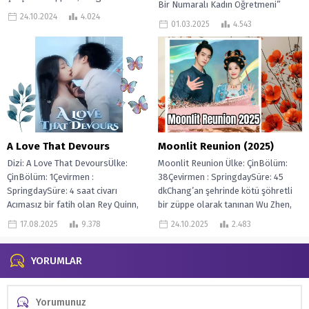
Bir Numaralı Kadın Öğretmeni”
adamla evlenen...
24.10.2024
4.024
olmayı hedefleyen Min Jiang Xi ile...
01.03.2025
4.543
A Love That Devours
Moonlit Reunion (2025)
Dizi: A Love That DevoursÜlke:
Moonlit Reunion Ülke: ÇinBölüm:
ÇinBölüm: 1Çevirmen :
38Çevirmen : SpringdaySüre: 45
SpringdaySüre: 4 saat civarı
dkChang’an şehrinde kötü şöhretli
Acımasız bir fatih olan Rey Quinn,
bir züppe olarak tanınan Wu Zhen,
aşk...
benzersiz ve...
17.08.2025
9.378
24.10.2025
2.483
YORUMLAR