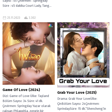
Sayısı : 55 Çevirmen : Springday
Süre : 45 dakika Court Lady, Tang...
25.11.2023
3.302
Game Of Love (2024)
Grab Your Love (2025)
Dizi: Game of Love Ülke: Tayland
Drama: Grab Your LoveÜlke:
Bölüm Sayısı: 34 Süre: 41 dk.
ÇinBölüm Sayısı: 24Çevirmen:
Çevirmen: Springday Yazar olarak
SprindaySüre: 15 dk.“Shencheng’in
çalışan Phlapphla, zengin bir