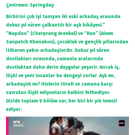
Çevirmen: Springday
Birbirini çok iyi tanıyan iki eski arkadaş arasında
dokuz yıl süren çalkantılı bir aşk hikâyesi.”
“Napdao” (Cherprang Areekul) ve “Run” (Aimm
Sanpetch Khunakon), çocukluk ve gençlik yıllarından
itibaren yakın arkadaşlardır. Dokuz yıl süren
dostlukları sırasında, zamanla aralarında
dostluktan daha derin duygular yeşerir. Ancak iş,
ilişki ve yeni insanlar bu dengeyi zorlar. Aşk mı,
arkadaşlık mı? Hislerin itirafı ve zamana karşı
savrulan ilişki milyonların kalbini fethediyor.
Dizide toplam 9 bölüm var, her biri bir yılı temsil
ediyor
.