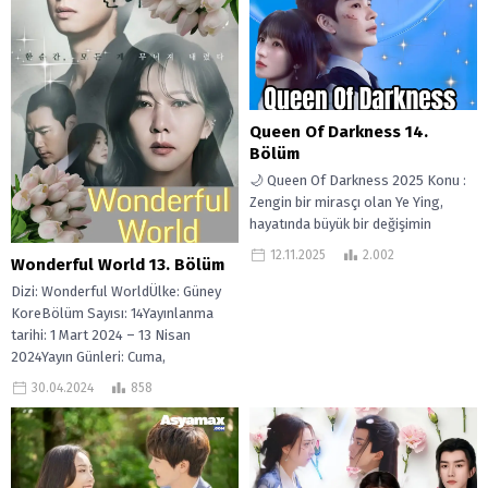
Queen Of Darkness 14.
Bölüm
🌙 Queen Of Darkness 2025 Konu :
Zengin bir mirasçı olan Ye Ying,
hayatında büyük bir değişimin
ardından geçirdiği bir...
12.11.2025
2.002
Wonderful World 13. Bölüm
Dizi: Wonderful WorldÜlke: Güney
KoreBölüm Sayısı: 14Yayınlanma
tarihi: 1 Mart 2024 – 13 Nisan
2024Yayın Günleri: Cuma,
CumartesiSüre 1 sa....
30.04.2024
858