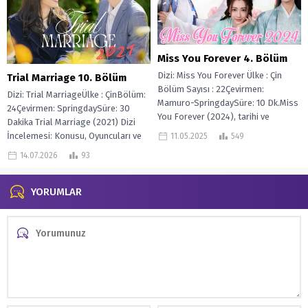
Miss You Forever 4. Bölüm
Dizi: Miss You Forever Ülke : Çin
Trial Marriage 10. Bölüm
Bölüm Sayısı : 22Çevirmen:
Dizi: Trial MarriageÜlke : ÇinBölüm:
Mamuro-SpringdaySüre: 10 Dk.Miss
24Çevirmen: SpringdaySüre: 30
You Forever (2024), tarihi ve
Dakika Trial Marriage (2021) Dizi
gizem...
İncelemesi: Konusu, Oyuncuları ve
11.05.2025
549
İzleme Rehberi Trial...
14.07.2026
93
YORUMLAR