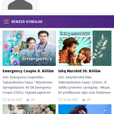
BENZER KONULAR
Emergency Couple 8. Bölüm
Ishq Murshid 30. Bölüm
Dizi: Emergency CoupleÜlke :
Dizi: Ishq Murshid Ülke:
TaylandBölüm Sayısı : 18Çevirmen:
PakistanBölüm Sayısı: 32Süre: 37
SpringdaySüre: 60 Dk.Emergency
dakika.Çevirmen: springday Hikaye,
Couple (2024), Tayland yapımı bir
bir politikacının oğlu olan Shahmeer
dizi olup, boşanmış bir...
Sikandar’ın, yolsuzluğa karşı...
26.06.2025
714
20.06.2025
415