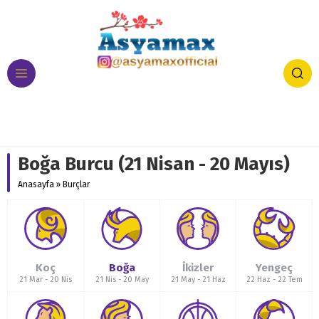
Boğa Burcu (21 Nisan - 20 Mayıs)
Anasayfa
»
Burçlar
Koç
Boğa
İkizler
Yengeç
21 Mar
-
20 Nis
21 Nis
-
20 May
21 May
-
21 Haz
22 Haz
-
22 Tem