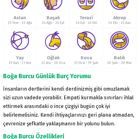
Aslan
Başak
Terazi
Akrep
23 Tem
-
23 Ağu
24 Ağu
-
23 Eyl
24 Eyl
-
23 Eki
24 Eki
-
22 Kas
Yay
Oğlak
Kova
Balık
23 Kas
-
21 Ara
22 Ara
-
20 Oca
21 Oca
-
19 Şub
20 Şub
-
20 Mar
Boğa Burcu Günlük Burç Yorumu
İnsanların dertlerini kendi derdinizmiş gibi omuzlamak
sizi uzun vadede yorabilir. Empati kurmakla sınırları ihlal
ettirmek arasındaki o ince çizgiyi bugün çok iyi
belirlemelisiniz. Kendi ihtiyaçlarınızı geri plana atmadan,
çevrenize şefkatle yaklaşmanın bir yolunu bulun.
Boğa Burcu Özellikleri