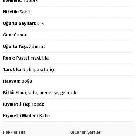
Element:
Toprak
Nitelik:
Sabit
Uğurlu Sayıları:
6, 4
Gün:
Cuma
Uğurlu Taşı:
Zümrüt
Renk:
Pastel mavi, lila
Tarot kartı:
İmparatoriçe
Hayvan:
Boğa
Bitki:
Elma, selvi, menekşe, gelincik
Kıymetli Taş:
Topaz
Kıymetli Maden:
Bakır
Hakkımızda
Kullanım Şartları