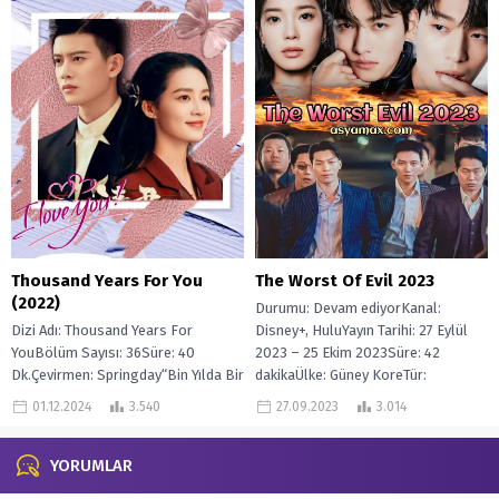
Thousand Years For You
The Worst Of Evil 2023
(2022)
Durumu: Devam ediyorKanal:
Dizi Adı: Thousand Years For
Disney+, HuluYayın Tarihi: 27 Eylül
YouBölüm Sayısı: 36Süre: 40
2023 – 25 Ekim 2023Süre: 42
Dk.Çevirmen: Springday“Bin Yılda Bir
dakikaÜlke: Güney KoreTür:
General “de Lu Yan, gizemli bir
DramBölüm Sayısı: 12Yönetmen:...
01.12.2024
3.540
27.09.2023
3.014
“Dürüst...
YORUMLAR