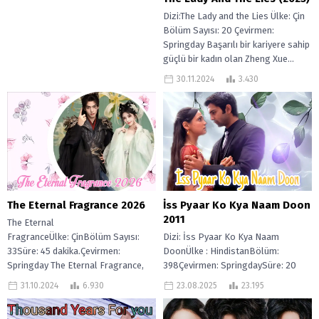
Dizi:The Lady and the Lies Ülke: Çin
Bölüm Sayısı: 20 Çevirmen:
Springday Başarılı bir kariyere sahip
güçlü bir kadın olan Zheng Xue...
30.11.2024
3.430
The Eternal Fragrance 2026
İss Pyaar Ko Kya Naam Doon
2011
The Eternal
FragranceÜlke: ÇinBölüm Sayısı:
Dizi: İss Pyaar Ko Kya Naam
33Süre: 45 dakika.Çevirmen:
DoonÜlke : HindistanBölüm:
Springday The Eternal Fragrance,
398Çevirmen: SpringdaySüre: 20
Denizden gelen bir göktaşı, efsanevi
Dakika Iss Pyaar Ko Kya Naam
31.10.2024
6.930
23.08.2025
23.195
Jianmu ağacını beraberinde
Doon?, birbirine...
getirdiğinde,...