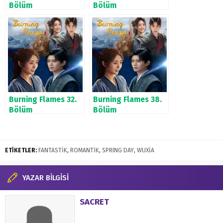
Bölüm
Bölüm
Burning Flames 32.
Burning Flames 38.
Bölüm
Bölüm
ETİKETLER:
FANTASTİK
,
ROMANTİK
,
SPRING DAY
,
WUXİA
YAZAR BİLGİSİ
SACRET