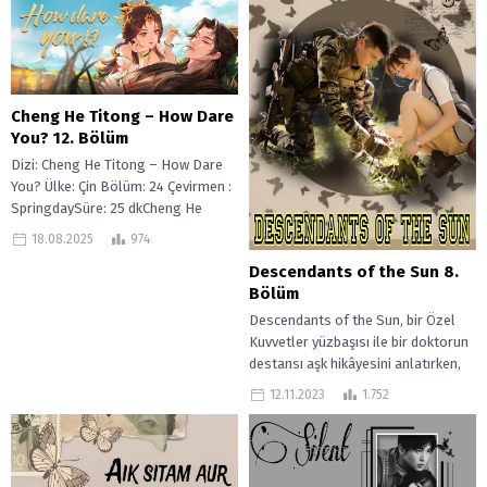
Cheng He Titong – How Dare
You? 12. Bölüm
Dizi: Cheng He Titong – How Dare
You? Ülke: Çin Bölüm: 24 Çevirmen :
SpringdaySüre: 25 dkCheng He
Titong –...
18.08.2025
974
Descendants of the Sun 8.
Bölüm
Descendants of the Sun, bir Özel
Kuvvetler yüzbaşısı ile bir doktorun
destansı aşk hikâyesini anlatırken,
bir yandan da felaketlerle ve...
12.11.2023
1.752