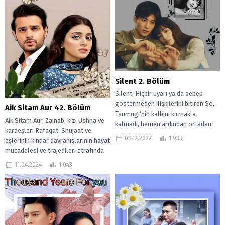
Silent 2. Bölüm
Silent, Hiçbir uyarı ya da sebep
göstermeden ilişkilerini bitiren So,
Aik Sitam Aur 42. Bölüm
Tsumugi’nin kalbini kırmakla
Aik Sitam Aur, Zainab, kızı Ushna ve
kalmadı, hemen ardından ortadan
kardeşleri Rafaqat, Shujaat ve
kaybolması da onu...
03.12.2022
1.933
eşlerinin kindar davranışlarının hayat
mücadelesi ve trajedileri etrafında
dönüyor.Ülke...
11.04.2024
1.043