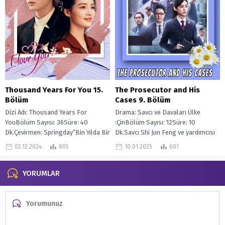
Thousand Years For You 15.
The Prosecutor and His
Bölüm
Cases 9. Bölüm
Dizi Adı: Thousand Years For
Drama: Savcı ve Davaları Ülke
YouBölüm Sayısı: 36Süre: 40
:ÇinBölüm Sayısı: 12Süre: 10
Dk.Çevirmen: Springday“Bin Yılda Bir
Dk.Savcı Shi Jun Feng ve yardımcısı
General “de Lu Yan, gizemli bir
Chen Xue, eyalet savcılığından
02.12.2024
805
10.01.2025
601
“Dürüst...
tabana...
YORUMLAR