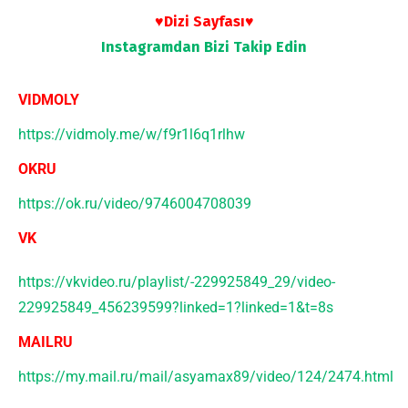
♥Dizi Sayfası♥
Instagramdan
Bizi Takip Edin
VIDMOLY
https://vidmoly.me/w/f9r1l6q1rlhw
OKRU
https://ok.ru/video/9746004708039
VK
https://vkvideo.ru/playlist/-229925849_29/video-
229925849_456239599?linked=1?linked=1&t=8s
MAILRU
https://my.mail.ru/mail/asyamax89/video/124/2474.html