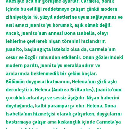
ailesiyle acil bir görüşme ayarlar. Carmela, panik
içinde bu evliliği reddetmeye çalışır; çünkü modern
zihniyetiyle 19. yüzyıl adetlerine uyum sağlayamaz ve
asıl amacı Juanito’yu korumak, aşık olmak değil.
Ancak, Juanito’nun annesi Dona Isabella, olayı
lehlerine çevirerek nişan törenini hızlandırır.
Juanito, başlangıçta isteksiz olsa da, Carmela’nın
cesur ve özgür ruhundan etkilenir. Onun gözlerindeki
modern parıltı, Juanito’yu meraklandırır ve
aralarında beklenmedik bir çekim başlar.
Bölümün duygusal katmanını, Helena’nın gizli aşkı
derinleştirir. Helena (Andrea Brillantes), Juanito’nun
çocukluk arkadaşı ve sessiz âşığıdır. Nişan haberini
duyduğunda, kalbi paramparça olur. Helena, Dona
Isabella’nın hizmetçisi olarak çalışırken, duygularını
bastırmaya çalışır ama kıskançlık içinde Carmela’ya