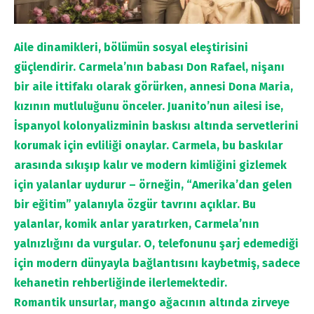
Aile dinamikleri, bölümün sosyal eleştirisini
güçlendirir. Carmela’nın babası Don Rafael, nişanı
bir aile ittifakı olarak görürken, annesi Dona Maria,
kızının mutluluğunu önceler. Juanito’nun ailesi ise,
İspanyol kolonyalizminin baskısı altında servetlerini
korumak için evliliği onaylar. Carmela, bu baskılar
arasında sıkışıp kalır ve modern kimliğini gizlemek
için yalanlar uydurur – örneğin, “Amerika’dan gelen
bir eğitim” yalanıyla özgür tavrını açıklar. Bu
yalanlar, komik anlar yaratırken, Carmela’nın
yalnızlığını da vurgular. O, telefonunu şarj edemediği
için modern dünyayla bağlantısını kaybetmiş, sadece
kehanetin rehberliğinde ilerlemektedir.
Romantik unsurlar, mango ağacının altında zirveye