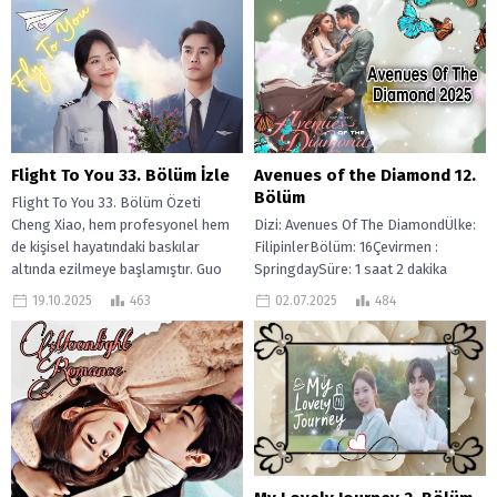
Flight To You 33. Bölüm İzle
Avenues of the Diamond 12.
Bölüm
Flight To You 33. Bölüm Özeti
Cheng Xiao, hem profesyonel hem
Dizi: Avenues Of The DiamondÜlke:
de kişisel hayatındaki baskılar
FilipinlerBölüm: 16Çevirmen :
altında ezilmeye başlamıştır. Guo
SpringdaySüre: 1 saat 2 dakika
Xiaoliang’ın...
Avenues Of The Diamond (2025),
19.10.2025
463
02.07.2025
484
romantik bir...