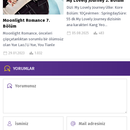
My Lovely Journey 2. Bölüm
Dizi: My Lovely Journey Ülke: Kore
Bölüm: 10Çevirmen : SpringdaySüre:
55 dk My Lovely Journey dizisinin
Moonlight Romance 7.
ana karakteri Kang Yeo...
Bölüm
05.08.2025
483
Moonlight Romance, önceleri
çöpçatanlıktan sorumlu bir ölümsüz
olan Yue Lao/Li Yue, You Tianle
adıyla insan dünyasına iner. Hayatını
29.01.2023
1.032
uzatmak için...
YORUMLAR