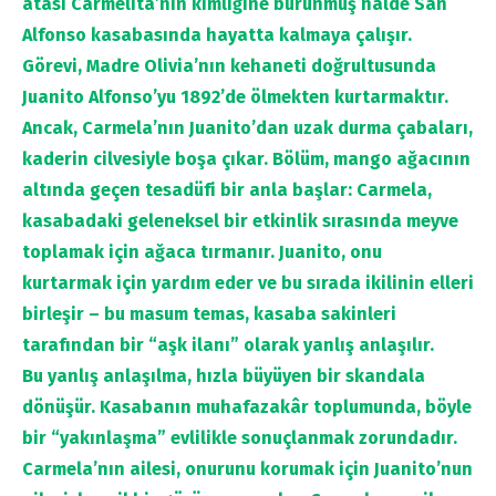
atası Carmelita’nın kimliğine bürünmüş halde San
Alfonso kasabasında hayatta kalmaya çalışır.
Görevi, Madre Olivia’nın kehaneti doğrultusunda
Juanito Alfonso’yu 1892’de ölmekten kurtarmaktır.
Ancak, Carmela’nın Juanito’dan uzak durma çabaları,
kaderin cilvesiyle boşa çıkar. Bölüm, mango ağacının
altında geçen tesadüfi bir anla başlar: Carmela,
kasabadaki geleneksel bir etkinlik sırasında meyve
toplamak için ağaca tırmanır. Juanito, onu
kurtarmak için yardım eder ve bu sırada ikilinin elleri
birleşir – bu masum temas, kasaba sakinleri
tarafından bir “aşk ilanı” olarak yanlış anlaşılır.
Bu yanlış anlaşılma, hızla büyüyen bir skandala
dönüşür. Kasabanın muhafazakâr toplumunda, böyle
bir “yakınlaşma” evlilikle sonuçlanmak zorundadır.
Carmela’nın ailesi, onurunu korumak için Juanito’nun