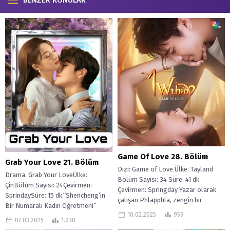
Game Of Love 28. Bölüm
Grab Your Love 21. Bölüm
Dizi: Game of Love Ülke: Tayland
Drama: Grab Your LoveÜlke:
Bölüm Sayısı: 34 Süre: 41 dk.
ÇinBölüm Sayısı: 24Çevirmen:
Çevirmen: Springday Yazar olarak
SprindaySüre: 15 dk.“Shencheng’in
çalışan Phlapphla, zengin bir
Bir Numaralı Kadın Öğretmeni”
adamla evlenen ve kendisine...
10.02.2025
959
olmayı hedefleyen Min Jiang Xi ile...
07.03.2025
1.038