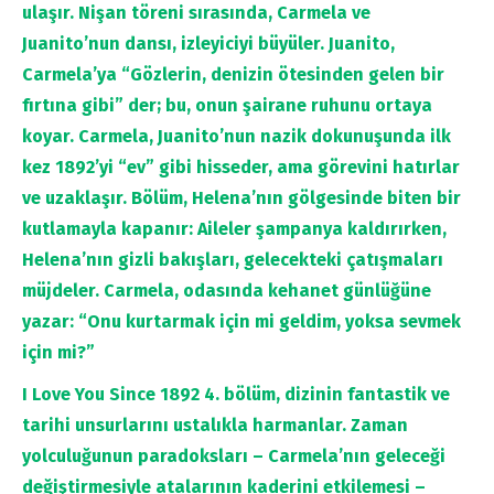
ulaşır. Nişan töreni sırasında, Carmela ve
Juanito’nun dansı, izleyiciyi büyüler. Juanito,
Carmela’ya “Gözlerin, denizin ötesinden gelen bir
fırtına gibi” der; bu, onun şairane ruhunu ortaya
koyar. Carmela, Juanito’nun nazik dokunuşunda ilk
kez 1892’yi “ev” gibi hisseder, ama görevini hatırlar
ve uzaklaşır. Bölüm, Helena’nın gölgesinde biten bir
kutlamayla kapanır: Aileler şampanya kaldırırken,
Helena’nın gizli bakışları, gelecekteki çatışmaları
müjdeler. Carmela, odasında kehanet günlüğüne
yazar: “Onu kurtarmak için mi geldim, yoksa sevmek
için mi?”
I Love You Since 1892 4. bölüm, dizinin fantastik ve
tarihi unsurlarını ustalıkla harmanlar. Zaman
yolculuğunun paradoksları – Carmela’nın geleceği
değiştirmesiyle atalarının kaderini etkilemesi –