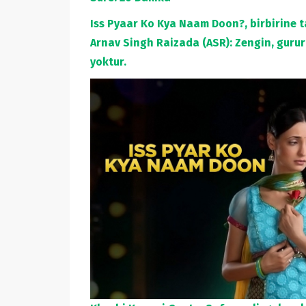
Iss Pyaar Ko Kya Naam Doon?, birbirine t
Arnav Singh Raizada (ASR): Zengin, gururl
yoktur.