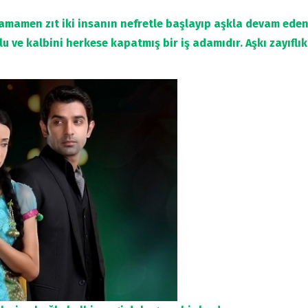
amamen zıt iki insanın nefretle başlayıp aşkla devam eden 
u ve kalbini herkese kapatmış bir iş adamıdır. Aşkı zayıflı