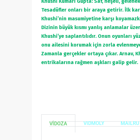
Khushi Kumari Gupta: Saf, neşeli, gelenekl
Tesadüfler onları bir araya getirir. İlk k
Khushi’nin masumiyetine karşı koyamazke
Dizinin büyük kısmı yanlış anlamalar üzer
Khushi’ye saplantılıdır. Onun oyunları yü
onu ailesini korumak için zorla evlenmey
Zamanla gerçekler ortaya çıkar. Arnav, Kh
entrikalarına rağmen aşkları galip gelir.
VIDMOLY
MAILRU
VİDOZA