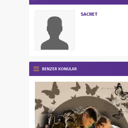
SACRET
BENZER KONULAR