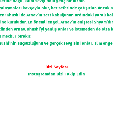
erine bağlı, kalbi sevgi dolu genç bir kızdır.
arşılaşmaları kavgayla olur, her seferinde çatışırlar. Ancak 
n; Khushi de Arnav’ın sert kabuğunun ardındaki yaralı kal
ine kuruludur. En önemli engel, Arnav’ın eniştesi Shyam’dır
zünden Arnav, Khushi’yi yanlış anlar ve istemeden de olsa k
e mecbur bırakır.
ushi’nin suçsuzluğunu ve gerçek sevgisini anlar. Tüm engel
Dizi Sayfası
Instagramdan
Bizi Takip Edin