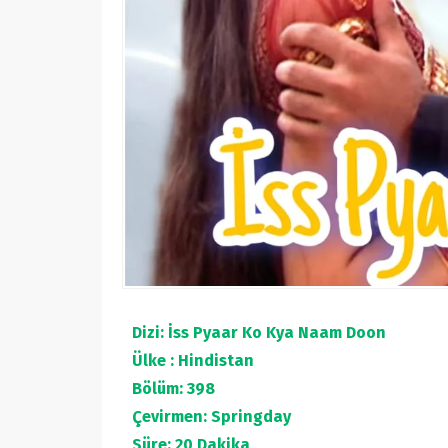
Dizi: İss Pyaar Ko Kya Naam Doon
Ülke : Hindistan
Bölüm: 398
Çevirmen: Springday
Süre: 20 Dakika