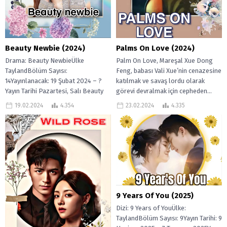
Beauty Newbie (2024)
Palms On Love (2024)
Drama: Beauty NewbieÜlke
Palm On Love, Mareşal Xue Dong
TaylandBölüm Sayısı:
Feng, babası Vali Xue’nin cenazesine
14Yayınlanacak: 19 Şubat 2024 – ?
katılmak ve savaş lordu olarak
Yayın Tarihi Pazartesi, Salı Beauty
görevi devralmak için cepheden...
Newbie, Görünüşü yüzünden Liu
19.02.2024
4.354
23.02.2024
4.335
hayatı...
9 Years Of You (2025)
Dizi: 9 Years of YouÜlke:
TaylandBölüm Sayısı: 9Yayın Tarihi: 9