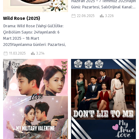
Haziran 2025 – 7 Temmuz 2025Yayın
Günü: Pazartesi, SalıOrijinal Kanal:...
22.06.2025
3.226
Wild Rose (2025)
Drama: Wild Rose (Vahşi Gül)Ülke:
ÇinBölüm Sayısı: 24Yayınlandı: 6
Mart 2025 – 18 Mart
2025Yayınlanma Günleri: Pazartesi,
Salı, Çarşamba, Perşembe,...
11.03.2025
3.214