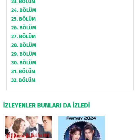
23. BÖLÜM
24. BÖLÜM
25. BÖLÜM
26. BÖLÜM
27. BÖLÜM
28. BÖLÜM
29. BÖLÜM
30. BÖLÜM
31. BÖLÜM
32. BÖLÜM
İZLEYENLER BUNLARI DA İZLEDİ