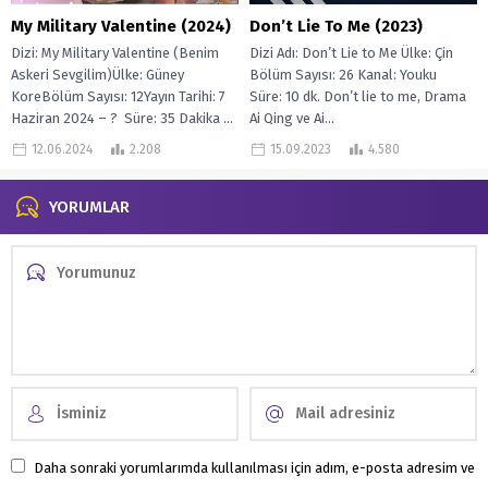
My Military Valentine (2024)
Don’t Lie To Me (2023)
Dizi: My Military Valentine (Benim
Dizi Adı: Don’t Lie to Me Ülke: Çin
Askeri Sevgilim)Ülke: Güney
Bölüm Sayısı: 26 Kanal: Youku
KoreBölüm Sayısı: 12Yayın Tarihi: 7
Süre: 10 dk. Don’t lie to me, Drama
Haziran 2024 – ? Süre: 35 Dakika ...
Ai Qing ve Ai...
12.06.2024
2.208
15.09.2023
4.580
YORUMLAR
Daha sonraki yorumlarımda kullanılması için adım, e-posta adresim ve