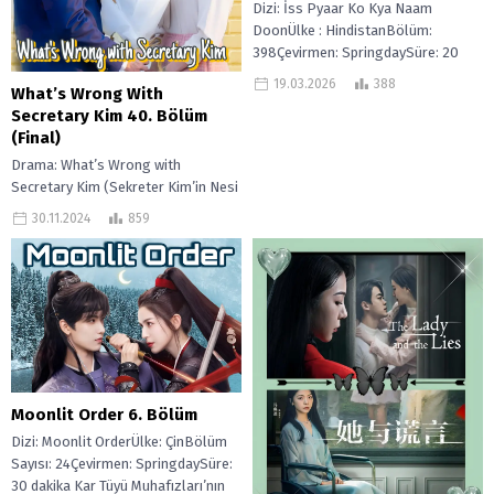
Dizi: İss Pyaar Ko Kya Naam
DoonÜlke : HindistanBölüm:
398Çevirmen: SpringdaySüre: 20
Dakika Iss Pyaar Ko Kya Naam
19.03.2026
388
What’s Wrong With
Doon?, birbirine...
Secretary Kim 40. Bölüm
(Final)
Drama: What’s Wrong with
Secretary Kim (Sekreter Kim’in Nesi
Var?)Ülke FilipinlerBölümler:
30.11.2024
859
40Yayınlandı: 18 Mart 2024 – ?
What’s Wrong with...
Moonlit Order 6. Bölüm
Dizi: Moonlit OrderÜlke: ÇinBölüm
Sayısı: 24Çevirmen: SpringdaySüre:
30 dakika Kar Tüyü Muhafızları’nın