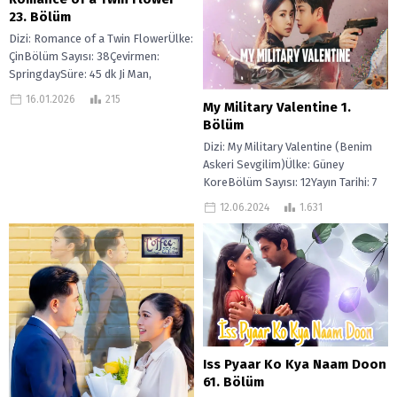
23. Bölüm
Dizi: Romance of a Twin FlowerÜlke:
ÇinBölüm Sayısı: 38Çevirmen:
SpringdaySüre: 45 dk Ji Man,
Haifanglı genç bir kadındır. Neşeli
16.01.2026
215
My Military Valentine 1.
ve...
Bölüm
Dizi: My Military Valentine (Benim
Askeri Sevgilim)Ülke: Güney
KoreBölüm Sayısı: 12Yayın Tarihi: 7
Haziran 2024 – ? Süre: 35 Dakika ...
12.06.2024
1.631
Iss Pyaar Ko Kya Naam Doon
61. Bölüm