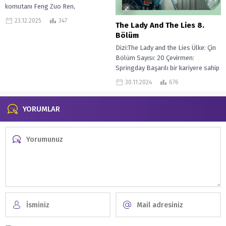
komutanı Feng Zuo Ren,
imparatorun emriyle eski veliaht...
23.12.2025
347
The Lady And The Lies 8.
Bölüm
Dizi:The Lady and the Lies Ülke: Çin
Bölüm Sayısı: 20 Çevirmen:
Springday Başarılı bir kariyere sahip
güçlü bir kadın olan Zheng Xue...
30.11.2024
676
YORUMLAR