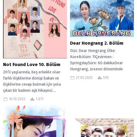
Dear Hongrang 2. Bölüm
Dizi: Dear Hongrang Ülke:
KoreBölüm: 11Çevirmen :
SpringdaySüre: 60 dakikaDear
Not Found Love 10. Bölüm
Hongrang, Joseon döneminde
20’li yaşlarında, beş erkekle olan
geçen gizemli bir romantik
27.05.2025
595
farklı ilişkilerine dönüp bakan ve
dramadır. Dizi, Hongrang...
ilişkilerine cevap bulmak için yola
çıkan bir kadının aşk hikayesi....
16.10.2022
1.071