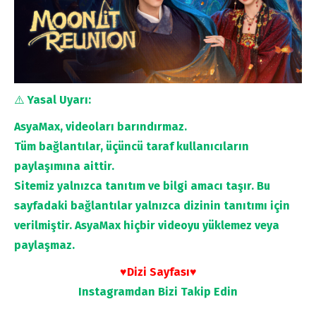
⚠️
Yasal Uyarı:
AsyaMax, videoları barındırmaz.
Tüm bağlantılar, üçüncü taraf kullanıcıların
paylaşımına aittir.
Sitemiz yalnızca tanıtım ve bilgi amacı taşır. Bu
sayfadaki bağlantılar yalnızca dizinin tanıtımı için
verilmiştir. AsyaMax hiçbir videoyu yüklemez veya
paylaşmaz.
♥Dizi Sayfası♥
Instagramdan
Bizi Takip Edin