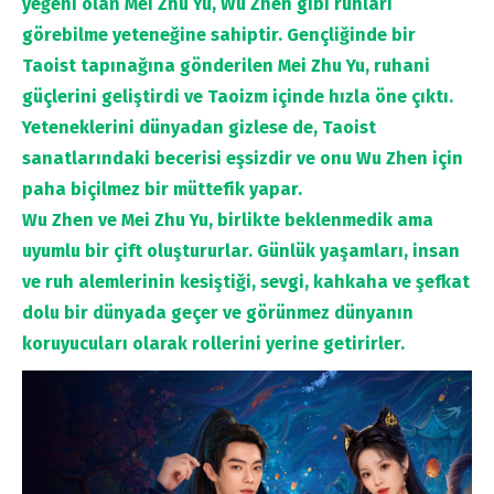
yeğeni olan Mei Zhu Yu, Wu Zhen gibi ruhları
görebilme yeteneğine sahiptir. Gençliğinde bir
Taoist tapınağına gönderilen Mei Zhu Yu, ruhani
güçlerini geliştirdi ve Taoizm içinde hızla öne çıktı.
Yeteneklerini dünyadan gizlese de, Taoist
sanatlarındaki becerisi eşsizdir ve onu Wu Zhen için
paha biçilmez bir müttefik yapar.
Wu Zhen ve Mei Zhu Yu, birlikte beklenmedik ama
uyumlu bir çift oluştururlar. Günlük yaşamları, insan
ve ruh alemlerinin kesiştiği, sevgi, kahkaha ve şefkat
dolu bir dünyada geçer ve görünmez dünyanın
koruyucuları olarak rollerini yerine getirirler.