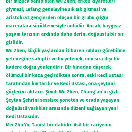
bir mizaca sahip olan Wu Zhen, erkek kıyafetleri
giymesi, Lefang genelevine sık sık gitmesi ve
aristokrat gençlerden oluşan bir grubu çılgın
maceralara sürüklemesiyle ünlüdür. Ancak, kaygısız
yaşam tarzının ardında daha derin, doğaüstü bir sır
gizlidir.
Wu Zhen, küçük yaşlardan itibaren ruhları görebilme
yeteneğine sahiptir ve bu yetenek, onu sıra dışı bir
kadere doğru yönlendirir. Bir binadan düşerek
ölümcül bir kaza geçirdikten sonra, eski Kedi Ustası
tarafından kurtarılır ve Kedi Ustası, ona şeytani
güçlerini aktarır. Şimdi Wu Zhen, Chang’an’ın gizli
Şeytan Şehrini sessizce yöneten ve orada yaşayan
doğaüstü varlıklar arasında düzeni sağlayan yeni
Kedi Ustasıdır.
Mei Zhu Yu, Taoist bir dahidir. Asil bir cariyenin