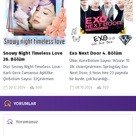
Snowy Night Timeless Love
Exo Next Door 4. Bölüm
26. Bölüm
Ülke: KoreBölüm Sayısı: 16Süre: 15
Dizi: Snowy Night Timeless Love-
Dk. civarıÇevirmen: Springday Exo
Karlı Gece Zamansız AşkÜlke:
Next Door, Ji Yeon Hee 23 yaşında
ÇinBölüm Sayısı: 32Çevirmen:
bir kızdır, çok kızardığı...
Spring daySınır tanımayan kılıç
30.12.2024
600
08.10.2024
929
ustası Huo Zhan Bai,...
YORUMLAR