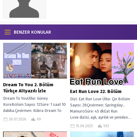
BENZER KONULAR
Dream To You 2. Bölüm
Türkçe Altyazılı İzle
Eat Run Love 22. Bölüm
Dream To YouÜlke: Güney
Dizi: Eat Run Love Ülke: Çin Bölüm
KoreBölüm Sayısı: 12Süre: 1 saat 10
Sayısı: 28Çevirmen: Springday ,
dakika.Çevirmen: Kübra Dream To
MamuroSüre: 45 dkEat Run
You, Hayatlarının farklı dönüm
Love dizisi, aşk, ayrılık ve yeniden...
30.07.2026
99
noktalarında bulunan...
15.06.2025
503