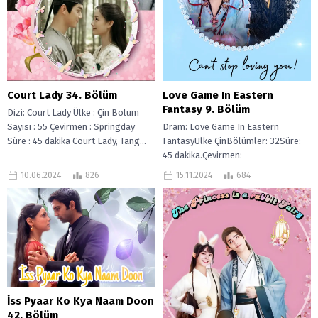
Love Game In Eastern
Court Lady 34. Bölüm
Fantasy 9. Bölüm
Dizi: Court Lady Ülke : Çin Bölüm
Dram: Love Game In Eastern
Sayısı : 55 Çevirmen : Springday
FantasyÜlke ÇinBölümler: 32Süre:
Süre : 45 dakika Court Lady, Tang...
45 dakika.Çevirmen:
SpringdayYaramaz kız Ling Miao
15.11.2024
684
10.06.2024
826
Miao, Canavar Avı romanının görev
sistemine...
İss Pyaar Ko Kya Naam Doon
42. Bölüm