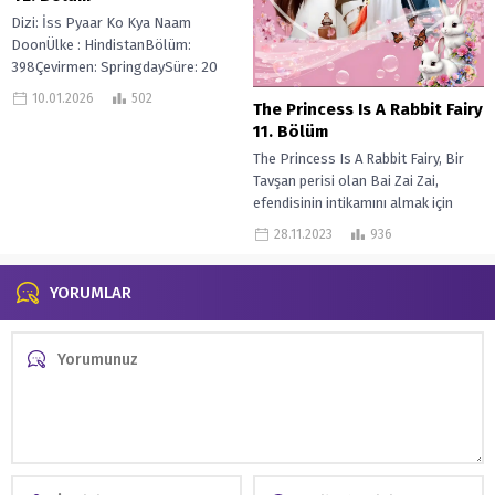
Dizi: İss Pyaar Ko Kya Naam
DoonÜlke : HindistanBölüm:
398Çevirmen: SpringdaySüre: 20
Dakika Iss Pyaar Ko Kya Naam
10.01.2026
502
The Princess Is A Rabbit Fairy
Doon?, birbirine...
11. Bölüm
The Princess Is A Rabbit Fairy, Bir
Tavşan perisi olan Bai Zai Zai,
efendisinin intikamını almak için
yanlışlıkla saraya girdi...
28.11.2023
936
YORUMLAR