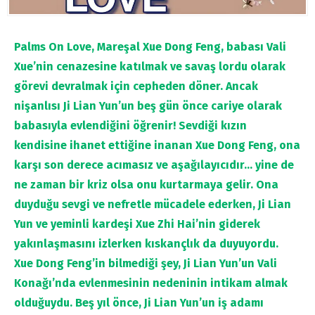
Palms On Love, Mareşal Xue Dong Feng, babası Vali
Xue’nin cenazesine katılmak ve savaş lordu olarak
görevi devralmak için cepheden döner. Ancak
nişanlısı Ji Lian Yun’un beş gün önce cariye olarak
babasıyla evlendiğini öğrenir! Sevdiği kızın
kendisine ihanet ettiğine inanan Xue Dong Feng, ona
karşı son derece acımasız ve aşağılayıcıdır… yine de
ne zaman bir kriz olsa onu kurtarmaya gelir. Ona
duyduğu sevgi ve nefretle mücadele ederken, Ji Lian
Yun ve yeminli kardeşi Xue Zhi Hai’nin giderek
yakınlaşmasını izlerken kıskançlık da duyuyordu.
Xue Dong Feng’in bilmediği şey, Ji Lian Yun’un Vali
Konağı’nda evlenmesinin nedeninin intikam almak
olduğuydu. Beş yıl önce, Ji Lian Yun’un iş adamı