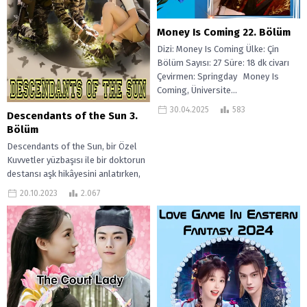
Money Is Coming 22. Bölüm
Dizi: Money Is Coming Ülke: Çin
Bölüm Sayısı: 27 Süre: 18 dk civarı
Çevirmen: Springday Money Is
Coming, Üniversite...
30.04.2025
583
Descendants of the Sun 3.
Bölüm
Descendants of the Sun, bir Özel
Kuvvetler yüzbaşısı ile bir doktorun
destansı aşk hikâyesini anlatırken,
bir yandan da felaketlerle ve...
20.10.2023
2.067