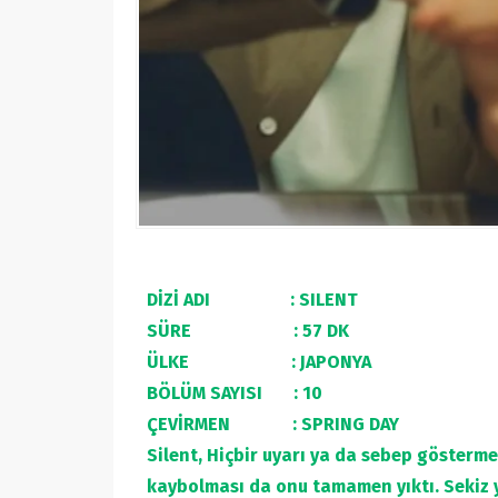
DİZİ ADI : SILENT
SÜRE : 57 DK
ÜLKE : JAPONYA
BÖLÜM SAYISI : 10
ÇEVİRMEN : SPRING DAY
Silent,
Hiçbir uyarı ya da sebep gösterme
kaybolması da onu tamamen yıktı. Sekiz 