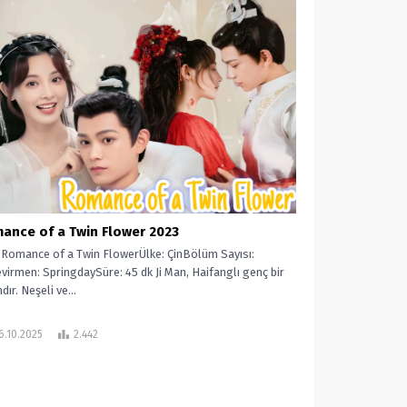
ance of a Twin Flower 2023
: Romance of a Twin FlowerÜlke: ÇinBölüm Sayısı:
virmen: SpringdaySüre: 45 dk Ji Man, Haifanglı genç bir
dır. Neşeli ve...
6.10.2025
2.442