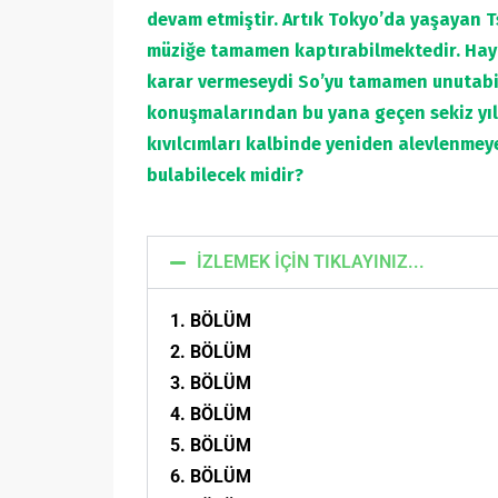
devam etmiştir. Artık Tokyo’da yaşayan 
müziğe tamamen kaptırabilmektedir. Haya
karar vermeseydi So’yu tamamen unutabili
konuşmalarından bu yana geçen sekiz yıl
kıvılcımları kalbinde yeniden alevlenmey
bulabilecek midir?
İZLEMEK İÇİN TIKLAYINIZ...
1. BÖLÜM
2. BÖLÜM
3. BÖLÜM
4. BÖLÜM
5. BÖLÜM
6. BÖLÜM