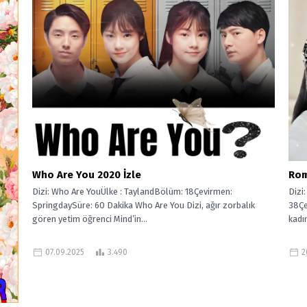
Who Are You 2020 İzle
Rom
Dizi: Who Are YouÜlke : TaylandBölüm: 18Çevirmen:
Dizi
SpringdaySüre: 60 Dakika Who Are You Dizi, ağır zorbalık
38Çe
gören yetim öğrenci Mind’in...
kadın
07.09.2025
3.490
2