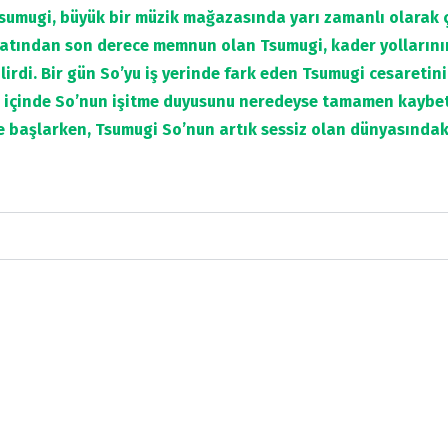
Tsumugi, büyük bir müzik mağazasında yarı zamanlı olarak 
tından son derece memnun olan Tsumugi, kader yollarının
rdi. Bir gün So’yu iş yerinde fark eden Tsumugi cesaretini
 içinde So’nun işitme duyusunu neredeyse tamamen kaybetti
e başlarken, Tsumugi So’nun artık sessiz olan dünyasındak