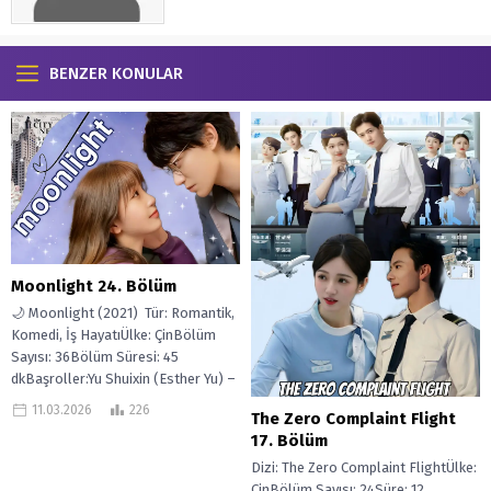
BENZER KONULAR
Moonlight 24. Bölüm
🌙 Moonlight (2021) Tür: Romantik,
Komedi, İş HayatıÜlke: ÇinBölüm
Sayısı: 36Bölüm Süresi: 45
dkBaşroller:Yu Shuixin (Esther Yu) –
Chu LiDing...
11.03.2026
226
The Zero Complaint Flight
17. Bölüm
Dizi: The Zero Complaint FlightÜlke:
ÇinBölüm Sayısı: 24Süre: 12