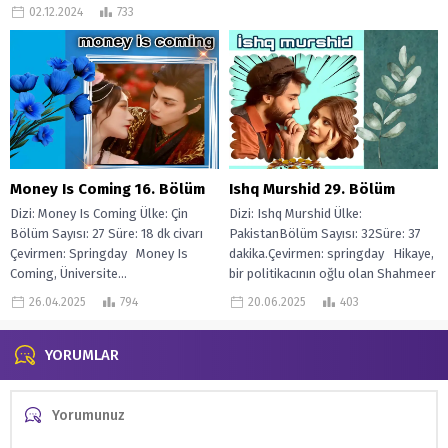
Laiba Khurram’ın paylaştığı dizi, bir
02.12.2024
733
gencin aldatıcı sevgi...
Money Is Coming 16. Bölüm
Ishq Murshid 29. Bölüm
Dizi: Money Is Coming Ülke: Çin
Dizi: Ishq Murshid Ülke:
Bölüm Sayısı: 27 Süre: 18 dk civarı
PakistanBölüm Sayısı: 32Süre: 37
Çevirmen: Springday Money Is
dakika.Çevirmen: springday Hikaye,
Coming, Üniversite...
bir politikacının oğlu olan Shahmeer
Sikandar’ın, yolsuzluğa karşı...
26.04.2025
794
20.06.2025
403
YORUMLAR