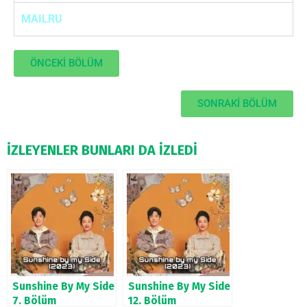
MAILRU
ÖNCEKİ BÖLÜM
SONRAKİ BÖLÜM
İZLEYENLER BUNLARI DA İZLEDİ
Sunshine By My Side
Sunshine By My Side
7. Bölüm
12. Bölüm