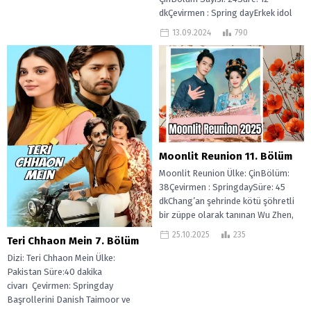
dkÇevirmen : Spring dayErkek idol
uçuş görevlisi Li Er’ı takip etmek...
13.09.2024
790
Moonlit Reunion 11. Bölüm
Moonlit Reunion Ülke: ÇinBölüm:
38Çevirmen : SpringdaySüre: 45
dkChang’an şehrinde kötü şöhretli
bir züppe olarak tanınan Wu Zhen,
benzersiz ve...
25.10.2025
235
Teri Chhaon Mein 7. Bölüm
Dizi: Teri Chhaon Mein Ülke:
Pakistan Süre:40 dakika
civarı Çevirmen: Springday
Başrollerini Danish Taimoor ve