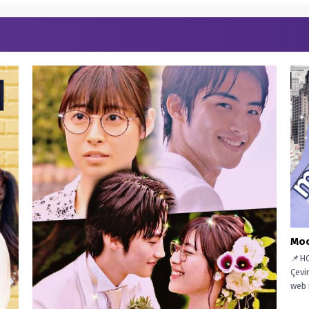
Moo
📌HO
Çevi
web 