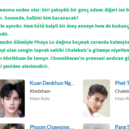
asına neden olur: biri yakışıklı bir genç adam; diğeri ise b
r. Sonunda, kalbini kim kazanacak?
e aynıdır. Hem kötü kalpli bir üvey anneye hem de kıskanç 
dir.
amadın ölümüyle Phaya Lo dağına kaçmak zorunda kalmıştır
i olan zengin toprak sahibi Chalebutr’a gitmeye niyetlenir
 Khetkham ile tanışır. Choenkhwan’ın prensesi andıran güz
i yeniden alevlendirir.