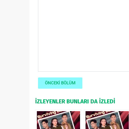
ÖNCEKİ BÖLÜM
İZLEYENLER BUNLARI DA İZLEDİ