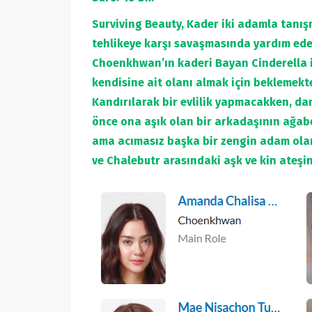
Surviving Beauty, Kader iki adamla tanışm
tehlikeye karşı savaşmasında yardım ede
Choenkhwan’ın kaderi Bayan Cinderella il
kendisine ait olanı almak için beklemekte
Kandırılarak bir evlilik yapmacakken, d
önce ona aşık olan bir arkadaşının ağabey
ama acımasız başka bir zengin adam olan
ve Chalebutr arasındaki aşk ve kin ateşin