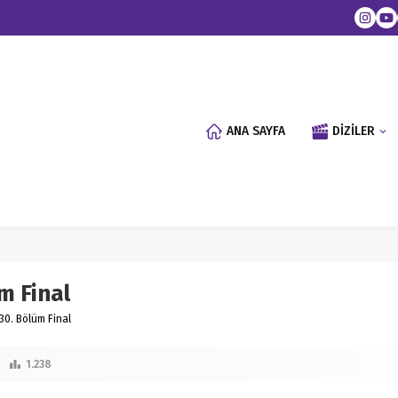
ANA SAYFA
DİZİLER
m Final
30. Bölüm Final
1.238