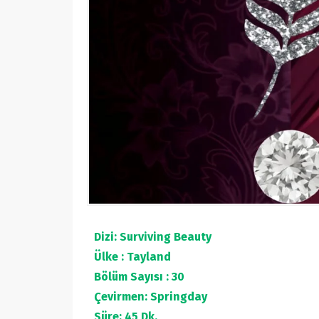
Dizi: Surviving Beauty
Ülke : Tayland
Bölüm Sayısı : 30
Çevirmen: Springday
Süre: 45 Dk.