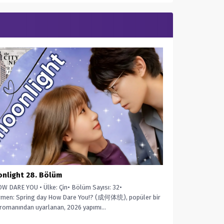
nlight 28. Bölüm
W DARE YOU • Ülke: Çin• Bölüm Sayısı: 32•
rmen: Spring day How Dare You!? (成何体统), popüler bir
romanından uyarlanan, 2026 yapımı...