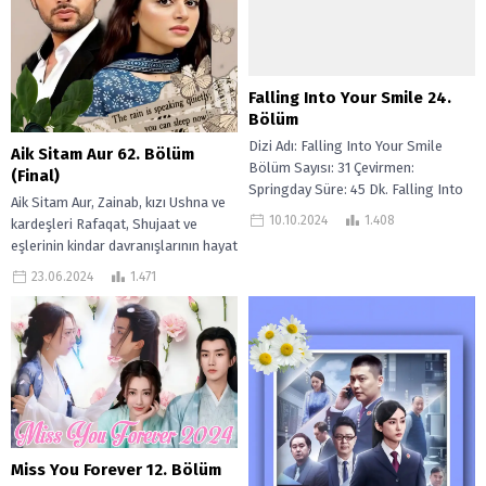
Falling Into Your Smile 24.
Bölüm
Dizi Adı: Falling Into Your Smile
Aik Sitam Aur 62. Bölüm
Bölüm Sayısı: 31 Çevirmen:
(Final)
Springday Süre: 45 Dk. Falling Into
Aik Sitam Aur, Zainab, kızı Ushna ve
Your Smile, E-sporun son...
10.10.2024
1.408
kardeşleri Rafaqat, Shujaat ve
eşlerinin kindar davranışlarının hayat
mücadelesi ve trajedileri etrafında
23.06.2024
1.471
dönüyor.Ülke...
Miss You Forever 12. Bölüm