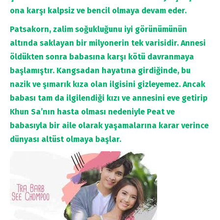
ona karşı kalpsiz ve bencil olmaya devam eder.
Patsakorn, zalim soğukluğunu iyi görünümünün
altında saklayan bir milyonerin tek varisidir. Annesi
öldükten sonra babasına karşı kötü davranmaya
başlamıştır. Kangsadan hayatına girdiğinde, bu
nazik ve şımarık kıza olan ilgisini gizleyemez. Ancak
babası tam da ilgilendiği kızı ve annesini eve getirip
Khun Sa’nın hasta olması nedeniyle Peat ve
babasıyla bir aile olarak yaşamalarına karar verince
dünyası altüst olmaya başlar.