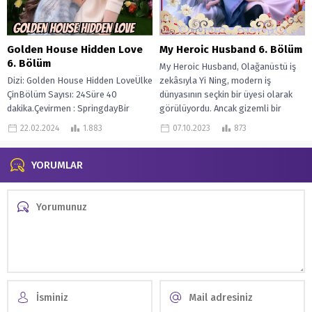
My Heroic Husband 6. Bölüm
Golden House Hidden Love
6. Bölüm
My Heroic Husband, Olağanüstü iş
zekâsıyla Yi Ning, modern iş
Dizi: Golden House Hidden LoveÜlke
dünyasının seçkin bir üyesi olarak
ÇinBölüm Sayısı: 24Süre 40
görülüyordu. Ancak gizemli bir
dakika.Çevirmen : SpringdayBir
şekilde...
gelinlik tasarımcısının 27 yaşındaki
07.10.2023
873
22.02.2024
1.883
asistanı Jin Xia, eski...
YORUMLAR