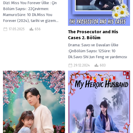
Dizi: Miss You Forever Ülke : Çin
Bölüm Sayısı : 22Çevirmen:
MamuroSüre: 10 Dk.Miss You
Forever (2024), tarihi ve gizem...
17.05.2025
656
The Prosecutor and His
Cases 2. Bölüm
Drama: Savcı ve Davaları Ülke
:ÇinBölüm Sayısı: 12Süre: 10
Dk.Savcı Shi Jun Feng ve yardımcısı
Chen Xue, eyalet savcılığından
29.12.2024
603
tabana...