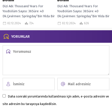
Bölüm
Bölüm
Dizi Adı: Thousand Years For
Dizi Adı: Thousand Years For
YouBölüm Sayısı: 36Süre: 40
YouBölüm Sayısı: 36Süre: 40
Dk.Çevirmen: Springday“Bin Yılda Bir
Dk.Çevirmen: Springday“Bin Yılda Bir
General “de Lu Yan, gizemli bir
General “de Lu Yan, gizemli bir
02.12.2024
724
02.12.2024
626
“Dürüst...
“Dürüst...
YORUMLAR
Daha sonraki yorumlarımda kullanılması için adım, e-posta adresim ve
site adresim bu tarayıcıya kaydedilsin.