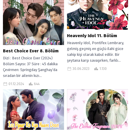
Heavenly Idol 11. Bölüm
Heavenly Idol, Pontifex Lembrary,
gelmiş geçmiş en güçlü ilahi güce
Best Choice Ever 8. Bölüm
sahip kişi olarak kabul edilir. Bir
Dizi : Best Choice Ever (2024)
şeytana karşı savaşırken, farklı...
Bölüm Sayısı: 37 Süre : 45 dakika
30.06.2023
1.130
Çevirmen: Springday Şanghay’da
sıradan bir ailenin kızı...
01.12.2024
644