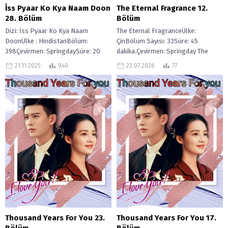
İss Pyaar Ko Kya Naam Doon
The Eternal Fragrance 12.
28. Bölüm
Bölüm
Dizi: İss Pyaar Ko Kya Naam
The Eternal FragranceÜlke:
DoonÜlke : HindistanBölüm:
ÇinBölüm Sayısı: 33Süre: 45
398Çevirmen: SpringdaySüre: 20
dakika.Çevirmen: Springday The
Dakika Iss Pyaar Ko Kya Naam
Eternal Fragrance, Denizden gelen
21.11.2025
940
23.07.2026
77
Doon?, birbirine...
bir göktaşı, efsanevi Jianmu ağacını
beraberinde...
Thousand Years For You 23.
Thousand Years For You 17.