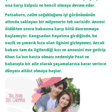
ona karşı kalpsiz ve bencil olmaya devam eder.
Patsakorn, zalim soğukluğunu iyi görünümünün
altında saklayan bir milyonerin tek varisidir. Annesi
öldükten sonra babasına karşı kötü davranmaya
başlamıştır. Kangsadan hayatına girdiğinde, bu
nazik ve şımarık kıza olan ilgisini gizleyemez. Ancak
babası tam da ilgilendiği kızı ve annesini eve getirip
Khun Sa’nın hasta olması nedeniyle Peat ve
babasıyla bir aile olarak yaşamalarına karar verince
dünyası altüst olmaya başlar.