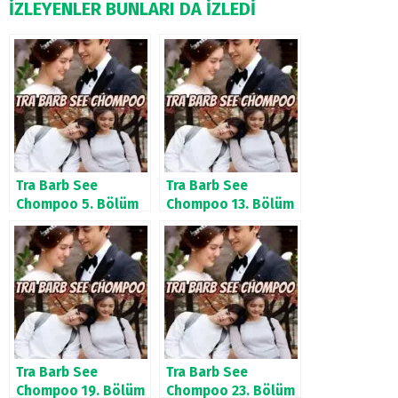
İZLEYENLER BUNLARI DA İZLEDİ
Tra Barb See
Tra Barb See
Chompoo 5. Bölüm
Chompoo 13. Bölüm
Tra Barb See
Tra Barb See
Chompoo 19. Bölüm
Chompoo 23. Bölüm