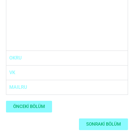
OKRU
VK
MAILRU
ÖNCEKİ BÖLÜM
SONRAKİ BÖLÜM