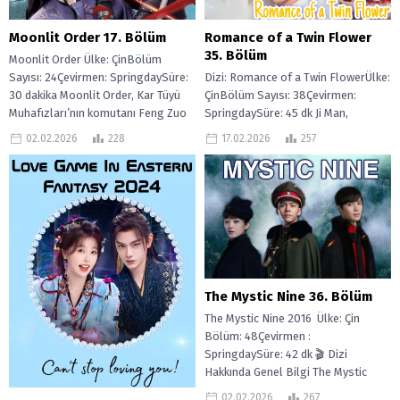
Moonlit Order 17. Bölüm
Romance of a Twin Flower
35. Bölüm
Moonlit Order Ülke: ÇinBölüm
Sayısı: 24Çevirmen: SpringdaySüre:
Dizi: Romance of a Twin FlowerÜlke:
30 dakika Moonlit Order, Kar Tüyü
ÇinBölüm Sayısı: 38Çevirmen:
Muhafızları’nın komutanı Feng Zuo
SpringdaySüre: 45 dk Ji Man,
Ren, imparatorun emriyle...
Haifanglı genç bir kadındır. Neşeli
02.02.2026
228
17.02.2026
257
ve...
The Mystic Nine 36. Bölüm
The Mystic Nine 2016 Ülke: Çin
Bölüm: 48Çevirmen :
SpringdaySüre: 42 dk 🎬 Dizi
Hakkında Genel Bilgi The Mystic
Nine,...
02.02.2026
267