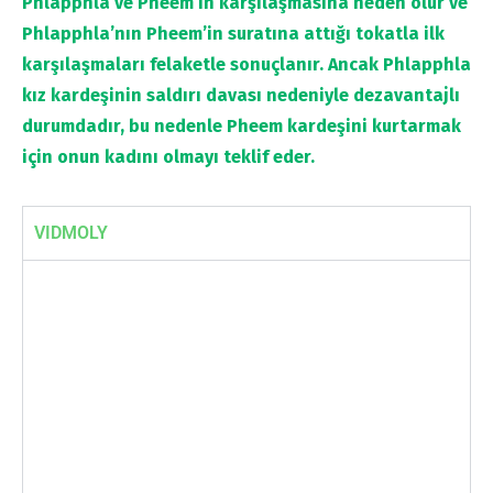
Phlapphla ve Pheem’in karşılaşmasına neden olur ve
Phlapphla’nın Pheem’in suratına attığı tokatla ilk
karşılaşmaları felaketle sonuçlanır. Ancak Phlapphla
kız kardeşinin saldırı davası nedeniyle dezavantajlı
durumdadır, bu nedenle Pheem kardeşini kurtarmak
için onun kadını olmayı teklif eder.
VIDMOLY