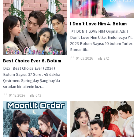
I Don’t Love Him 4. Bölüm
📌I DON’T LOVE HIM Orijinal Adı: I
Don’t Love Him Ülke: Endonezya Yıl:
2023 Bölüm Sayısı: 10 bölüm Türler:
Romantik...
01.03.2026
272
Best Choice Ever 8. Bölüm
Dizi : Best Choice Ever (2024)
Bölüm Sayısı: 37 Süre : 45 dakika
Çevirmen: Springday Şanghay’da
sıradan bir ailenin kızı...
01.12.2024
643