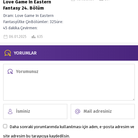
Love Game In Eastern
Fantasy 24. Bölüm
Dram: Love Game In Eastern
FantasyÜlke ÇinBölümler: 32Süre:
45 dakika.Çevirmen:
SpringdayYaramaz kız Ling Miao
06.01.2025
635
Miao, Canavar Avı romanının görev
sistemine...
YORUMLAR
Daha sonraki yorumlarımda kullanılması için adım, e-posta adresim ve
site adresim bu tarayıcıya kaydedilsin.