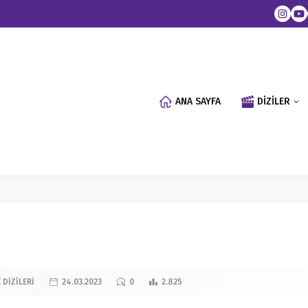
ANA SAYFA
DİZİLER
 DİZİLERİ
24.03.2023
0
2.825