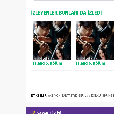
İZLEYENLER BUNLARI DA İZLEDİ
Island 5. Bölüm
Island 6. Bölüm
ETİKETLER:
AKSİYON
,
FANTASTİK
,
GERİLİM
,
KORKU
,
SPRING 
YAZAR BİLGİSİ