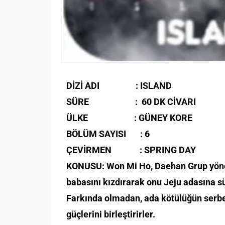
DİZİ ADI : ISLAND
SÜRE : 60 DK CİVARI
ÜLKE : GÜNEY KORE
BÖLÜM SAYISI : 6
ÇEVİRMEN : SPRING DAY
KONUSU: Won Mi Ho, Daehan Grup yönetec
babasını kızdırarak onu Jeju adasına sü
Farkında olmadan, ada kötülüğün serbest
güçlerini birleştirirler.