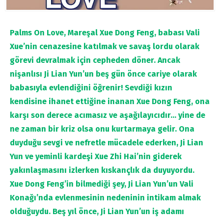
Palms On Love, Mareşal Xue Dong Feng, babası Vali
Xue’nin cenazesine katılmak ve savaş lordu olarak
görevi devralmak için cepheden döner. Ancak
nişanlısı Ji Lian Yun’un beş gün önce cariye olarak
babasıyla evlendiğini öğrenir! Sevdiği kızın
kendisine ihanet ettiğine inanan Xue Dong Feng, ona
karşı son derece acımasız ve aşağılayıcıdır… yine de
ne zaman bir kriz olsa onu kurtarmaya gelir. Ona
duyduğu sevgi ve nefretle mücadele ederken, Ji Lian
Yun ve yeminli kardeşi Xue Zhi Hai’nin giderek
yakınlaşmasını izlerken kıskançlık da duyuyordu.
Xue Dong Feng’in bilmediği şey, Ji Lian Yun’un Vali
Konağı’nda evlenmesinin nedeninin intikam almak
olduğuydu. Beş yıl önce, Ji Lian Yun’un iş adamı