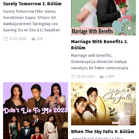
Surely Tomorrow 2. Bölüm
Surely Tomorrow Ülke: Güney
KoreBölüm Sayısı: 12Süre: 60
dakikaÇevirmen: Springday Lee
Gyeong Do ve Seo Ji U, hayatları
boyunca birbirlerine...
13.02.2026
228
Marriage With Benefits 2.
Bölüm
Marriage with benefits,
Endonezya’ya dönen bir makyaj
sanatçısı, bir haber sunucusuyla
nişanlıymış gibi davranır, ancak
25.09.2023
2.039
sahte ilişkileri şüpheler ve
skandallar...
When The Sky Falls 9. Bölüm