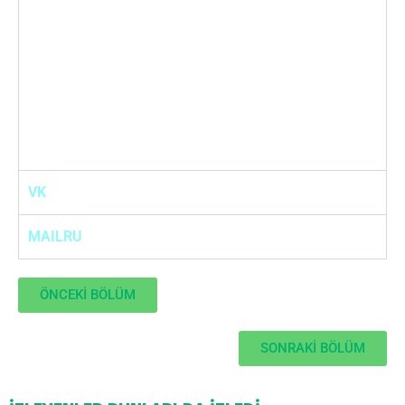
VK
MAILRU
ÖNCEKİ BÖLÜM
SONRAKİ BÖLÜM