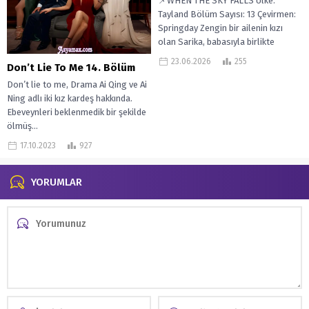
📌WHEN THE SKY FALLS Ülke:
Tayland Bölüm Sayısı: 13 Çevirmen:
Springday Zengin bir ailenin kızı
olan Sarika, babasıyla birlikte
küçük...
23.06.2026
255
Don’t Lie To Me 14. Bölüm
Don’t lie to me, Drama Ai Qing ve Ai
Ning adlı iki kız kardeş hakkında.
Ebeveynleri beklenmedik bir şekilde
ölmüş...
17.10.2023
927
YORUMLAR