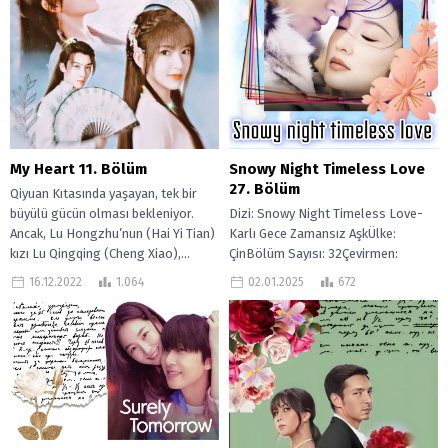
Snowy Night Timeless Love
My Heart 11. Bölüm
27. Bölüm
Qiyuan Kıtasında yaşayan, tek bir
Dizi: Snowy Night Timeless Love-
büyülü gücün olması bekleniyor.
Karlı Gece Zamansız AşkÜlke:
Ancak, Lu Hongzhu’nun (Hai Yi Tian)
ÇinBölüm Sayısı: 32Çevirmen:
kızı Lu Qingqing (Cheng Xiao),...
Spring daySınır tanımayan kılıç
02.01.2025
672
16.12.2022
1.064
ustası Huo Zhan Bai,...